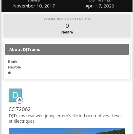
JOINED
LAST VISITED
November 10, 2017
April 17, 2020
COMMUNITY REPUTATION
0
Neutre
About DJTrains
Rank
Newbie
CC 72062
DJTrains reviewed jeanpierrem's file in
Locomotives diesels
et électriques