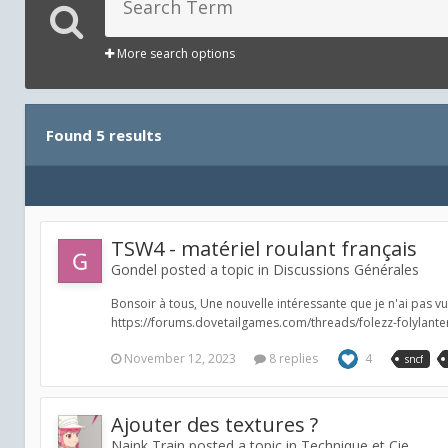
More search options
Found 5 results
TSW4 - matériel roulant français
Gondel posted a topic in
Discussions Générales
Bonsoir à tous, Une nouvelle intéressante que je n'ai pas vu 
https://forums.dovetailgames.com/threads/folezz-folylante
November 12, 2023
8 replies
4
sncf
Ajouter des textures ?
Naink Train posted a topic in
Technique et Cie.