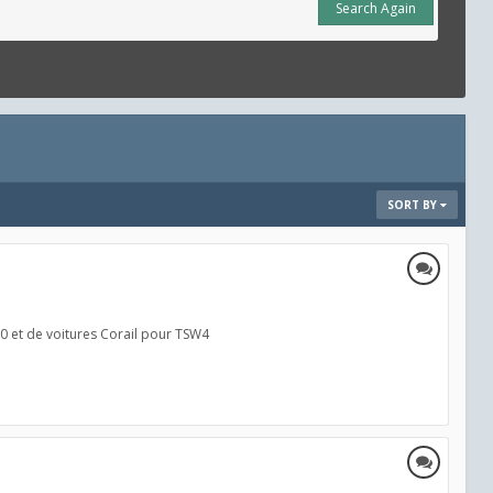
Search Again
SORT BY
200 et de voitures Corail pour TSW4