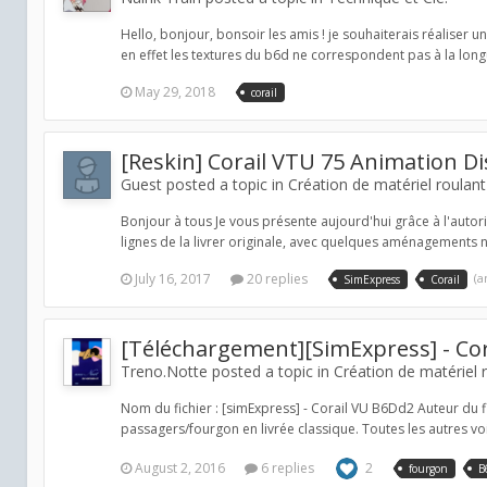
Hello, bonjour, bonsoir les amis ! je souhaiterais réaliser
en effet les textures du b6d ne correspondent pas à la longue
May 29, 2018
corail
[Reskin] Corail VTU 75 Animation Di
Guest posted a topic in
Création de matériel roulant
Bonjour à tous Je vous présente aujourd'hui grâce à l'autor
lignes de la livrer originale, avec quelques aménagements n
July 16, 2017
20 replies
(a
SimExpress
Corail
[Téléchargement][SimExpress] - Co
Treno.Notte posted a topic in
Création de matériel 
Nom du fichier : [simExpress] - Corail VU B6Dd2 Auteur du fi
passagers/fourgon en livrée classique. Toutes les autres voit
August 2, 2016
6 replies
2
fourgon
B