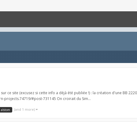
sur ce site (excusez si cette info a déjà été publiée !) : la création d'une BB 22
rn-projects.74719/#post-731145 On croirait du Sim...
(and 1 more)
alstom