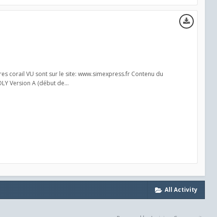
res corail VU sont sur le site: www.simexpress.fr Contenu du
LY Version A (début de...
All Activity