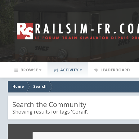
BROWSE
ACTIVITY
LEADERBOARD
Home
Search
Search the Community
Showing results for tags 'Corail'.