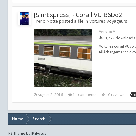
[SimExpress] - Corail VU B6Dd2
Treno.Notte posted a file in
Voitures Voyageurs
Version V1
11,474 downloads
Voitures corail VU75 
téléchargement : 2 vo
August 2, 2016
11 comments
16 reviews
f
Home
Search
IPS Theme
by
IPSFocus