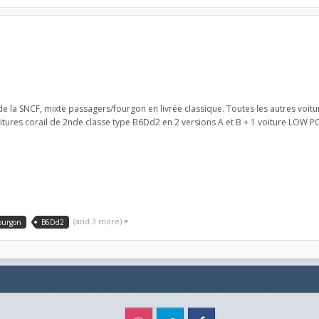
de la SNCF, mixte passagers/fourgon en livrée classique. Toutes les autres voitu
itures corail de 2nde classe type B6Dd2 en 2 versions A et B + 1 voiture LOW PO
(and 3 more)
ourgon
B6Dd2