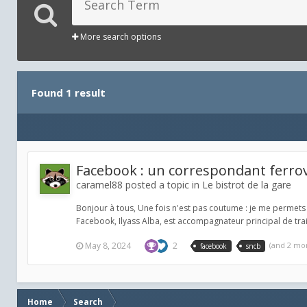
More search options
Found 1 result
Facebook : un correspondant ferro
caramel88 posted a topic in
Le bistrot de la gare
Bonjour à tous, Une fois n'est pas coutume : je me permets
Facebook, Ilyass Alba, est accompagnateur principal de train
May 8, 2024
2
(and 2 mo
facebook
sncb
Home
Search