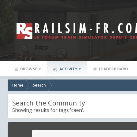
BROWSE
ACTIVITY
LEADERBOARD
Home
Search
Search the Community
Showing results for tags 'caen'.