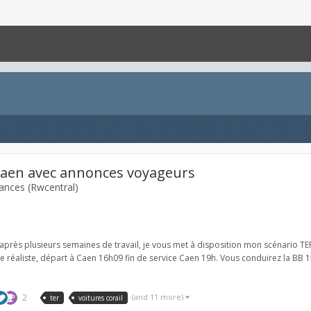
Caen avec annonces voyageurs
ances (Rwcentral)
après plusieurs semaines de travail, je vous met à disposition mon scénario TE
 réaliste, départ à Caen 16h09 fin de service Caen 19h. Vous conduirez la BB 1500
2
(and 11 more)
ter
voitures corail