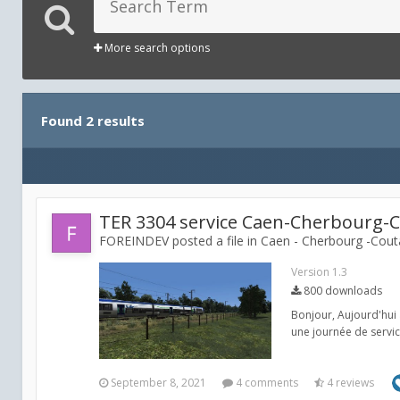
More search options
Found 2 results
TER 3304 service Caen-Cherbourg-
FOREINDEV posted a file in
Caen - Cherbourg -Cout
Version 1.3
800 downloads
Bonjour, Aujourd'hui 
une journée de service
September 8, 2021
4 comments
4 reviews