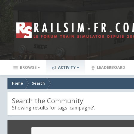
BROWSE
ACTIVITY
LEADERBOARD
Home
Search
Search the Community
Showing results for tags 'campagne'.