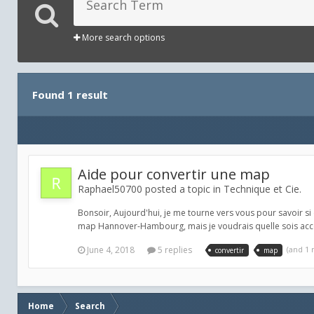
More search options
Found 1 result
Aide pour convertir une map
Raphael50700 posted a topic in
Technique et Cie.
Bonsoir, Aujourd'hui, je me tourne vers vous pour savoir 
map Hannover-Hambourg, mais je voudrais quelle sois acc
June 4, 2018
5 replies
(and 1
convertir
map
Home
Search