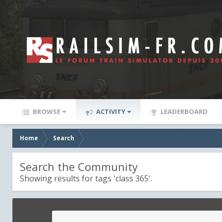
BROWSE
ACTIVITY
LEADERBOARD
Home
Search
Search the Community
Showing results for tags 'class 365'.