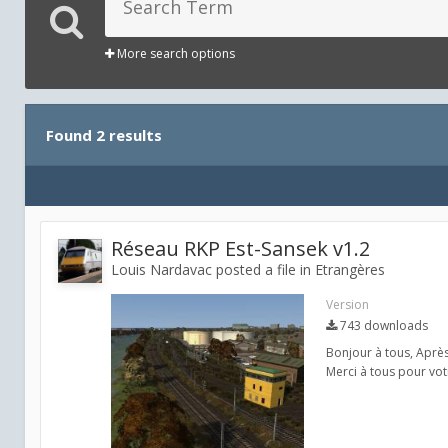
More search options
Found 2 results
Réseau RKP Est-Sansek v1.2
Louis Nardavac posted a file in
Etrangères
Version
743 downloads
Bonjour à tous, Après
Merci à tous pour votr