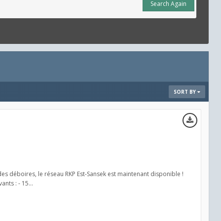
Search Again
SORT BY
 des déboires, le réseau RKP Est-Sansek est maintenant disponible !
nts : - 15...