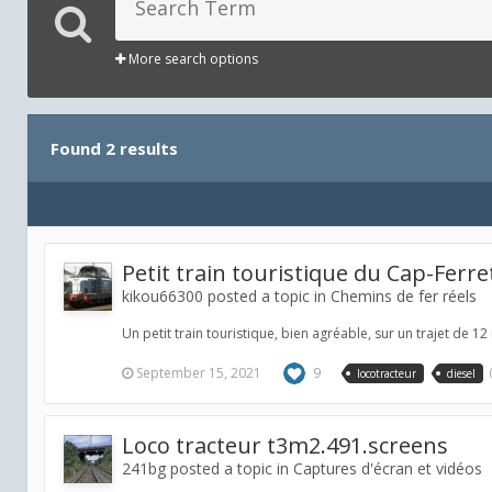
More search options
Found 2 results
Petit train touristique du Cap-Ferre
kikou66300 posted a topic in
Chemins de fer réels
Un petit train touristique, bien agréable, sur un trajet de 
September 15, 2021
9
locotracteur
diesel
Loco tracteur t3m2.491.screens
241bg posted a topic in
Captures d'écran et vidéos