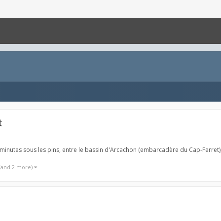
t
12 minutes sous les pins, entre le bassin d'Arcachon (embarcadère du Cap-Ferret),
(and 2 more)