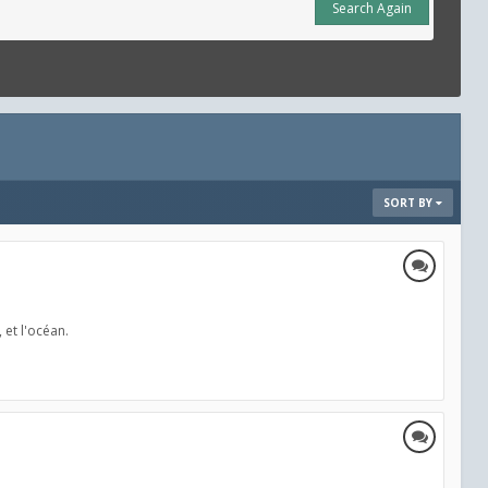
Search Again
SORT BY
 et l'océan.