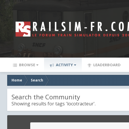
BROWSE
ACTIVITY
LEADERBOARD
Home
Search
Search the Community
Showing results for tags 'locotracteur'.