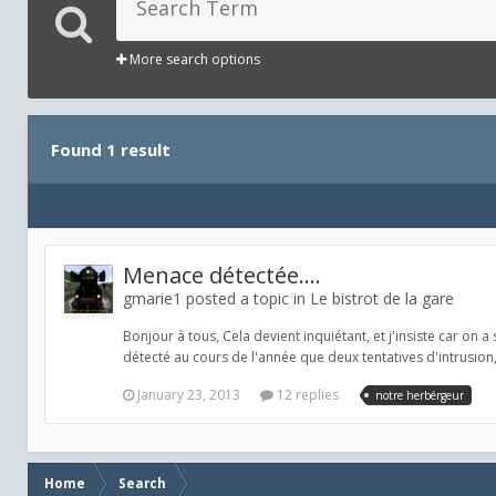
More search options
Found 1 result
Menace détectée....
gmarie1 posted a topic in
Le bistrot de la gare
Bonjour à tous, Cela devient inquiétant, et j'insiste car on
détecté au cours de l'année que deux tentatives d'intrusion, 
January 23, 2013
12 replies
notre herbérgeur
Home
Search