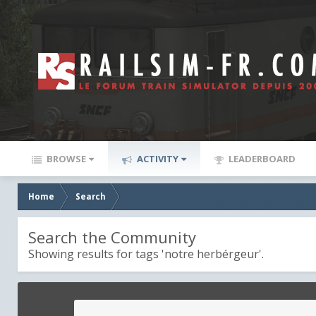
BROWSE
ACTIVITY
LEADERBOARD
Home
Search
Search the Community
Showing results for tags 'notre herbérgeur'.