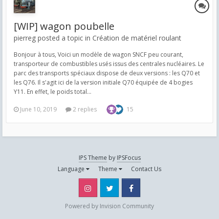
[WIP] wagon poubelle
pierreg posted a topic in
Création de matériel roulant
Bonjour à tous, Voici un modèle de wagon SNCF peu courant,
transporteur de combustibles usés issus des centrales nucléaires. Le
parc des transports spéciaux dispose de deux versions : les Q70 et
les Q76. Il s'agit ici de la version initiale Q70 équipée de 4 bogies
Y11. En effet, le poids total...
June 10, 2019
2 replies
15
IPS Theme
by
IPSFocus
Language
Theme
Contact Us
Instagram
Twitter
Facebook
Powered by Invision Community