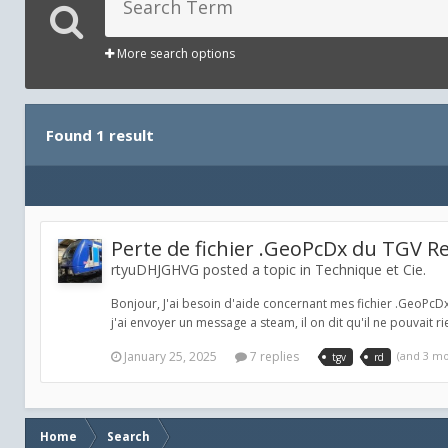
More search options
Found 1 result
Perte de fichier .GeoPcDx du TGV R
rtyuDHJGHVG posted a topic in
Technique et Cie.
Bonjour, J'ai besoin d'aide concernant mes fichier .GeoPcDx
j'ai envoyer un message a steam, il on dit qu'il ne pouvait rie
January 25, 2025
7 replies
(and 3 m
tgv
rd
Home
Search