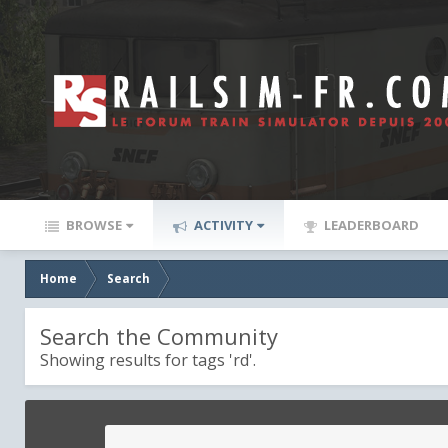
BROWSE
ACTIVITY
LEADERBOARD
Home
Search
Search the Community
Showing results for tags 'rd'.