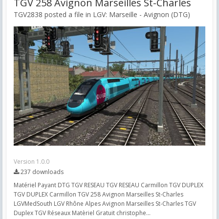
TGV 258 Avignon Marseilles St-Charles
TGV2838 posted a file in
LGV: Marseille - Avignon (DTG)
Version 1.0.0
237 downloads
Matériel Payant DTG TGV RESEAU TGV RESEAU Carmillon TGV DUPLEX
TGV DUPLEX Carmillon TGV 258 Avignon Marseilles St-Charles
LGVMedSouth LGV Rhône Alpes Avignon Marseilles St-Charles TGV
Duplex TGV Réseaux Matèriel Gratuit christophe...