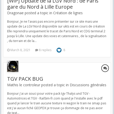
[WIP] Update de la LGV Nord : de Paris
gare du Nord à Lille Europe
Dragonae posted a topic in
Création de lignes
Bonjour, Je ne l'avais pas encore présenter sur ce site mais une
update de La LGV Nord disponible sur ukts est en cours de création
Elle reprendra uniquement le tracet de Paris Nord et CDG terminal 2
jusqu'à Lille. Une update des voies et catennaires , de la signalisation
, du terrain et de la...
March 8, 2021
8 replies
8
TGV PACK BUG
Mathis le controleur posted a topic in
Discussions générales
Bonjour j'ai un souci pour votre pack tgv Thalys und TGV -
Automotrices et TGV - RailSim-fr.com quand je l'installe avec le pdf
quand je lancer le train aucune texture ni wagon le train ne smap pas
est j'ai aucun fiché GEOPDX je trouve ça dommage de ne pas avoir
de text...