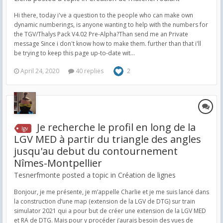
Hi there, today i've a question to the people who can make own
dynamic numberings, is anyone wanting to help with the numbers for
the TGV/Thalys Pack V4.02 Pre-Alpha?Than send me an Private
message Since i don't know how to make them. further than that i'll
be trying to keep this page up-to-date wit...
April 24, 2020
40 replies
2
Je recherche le profil en long de la
lgv
LGV MED à partir du triangle des angles
jusqu'au debut du contournement
Nîmes-Montpellier
Tesnerfmonte posted a topic in
Création de lignes
Bonjour, je me présente, je m’appelle Charlie et je me suis lancé dans
la construction d’une map (extension de la LGV de DTG) sur train
simulator 2021 qui a pour but de créer une extension de la LGV MED
et RA de DTG. Mais pour y procéder j’aurais besoin des vues de