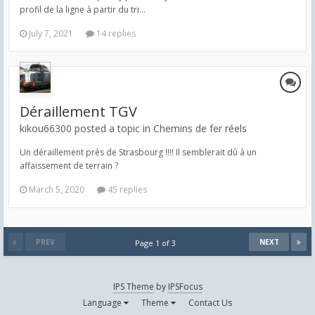
profil de la ligne à partir du tri...
July 7, 2021
14 replies
Déraillement TGV
kikou66300 posted a topic in
Chemins de fer réels
Un déraillement près de Strasbourg !!!! Il semblerait dû à un
affaissement de terrain ?
March 5, 2020
45 replies
PREV
NEXT
Page 1 of 3
IPS Theme
by
IPSFocus
Language
Theme
Contact Us