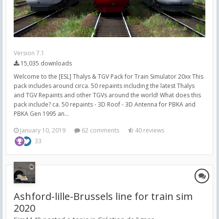
Version 7.1
15,035 downloads
Welcome to the [ESL] Thalys & TGV Pack for Train Simulator 20xx This
pack includes around circa. 50 repaints including the latest Thalys
and TGV Repaints and other TGVs around the world! What does this
pack include? ca. 50 repaints - 3D Roof - 3D Antenna for PBKA and
PBKA Gen 1995 an...
January 10, 2019
62 comments
40 reviews
33
Ashford-lille-Brussels line for train sim
2020