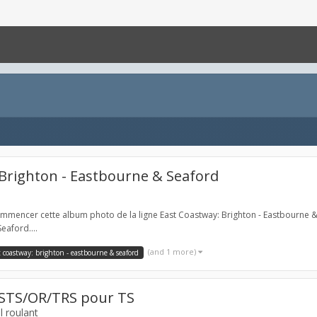
 Brighton - Eastbourne & Seaford
 commencer cette album photo de la ligne East Coastway: Brighton - Eastbourne
eaford....
(and 1 more)
t coastway: brighton - eastbourne & seaford
MSTS/OR/TRS pour TS
l roulant