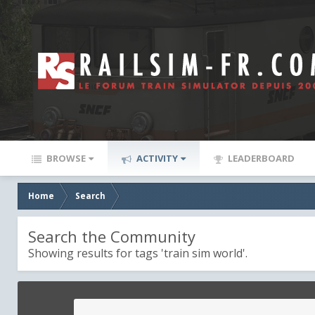
BROWSE
ACTIVITY
LEADERBOARD
Home
Search
Search the Community
Showing results for tags 'train sim world'.