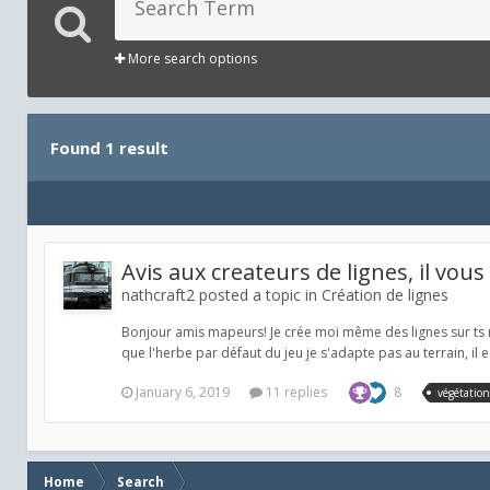
More search options
Found 1 result
Avis aux createurs de lignes, il vo
nathcraft2 posted a topic in
Création de lignes
Bonjour amis mapeurs! Je crée moi même des lignes sur ts ma
que l'herbe par défaut du jeu je s'adapte pas au terrain, il e
January 6, 2019
11 replies
8
végétation
Home
Search