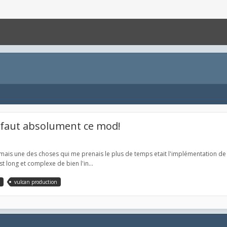
us faut absolument ce mod!
is une des choses qui me prenais le plus de temps etait l'implémentation de l'
st long et complexe de bien l'in...
vulcan production