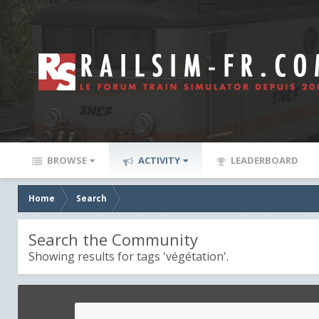
BROWSE
ACTIVITY
LEADERBOARD
Home
Search
Search the Community
Showing results for tags 'végétation'.