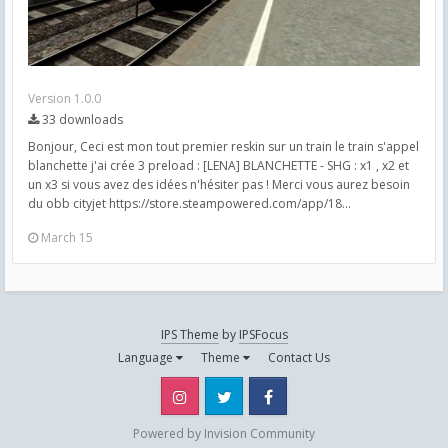
Version 1.0.0
33 downloads
Bonjour, Ceci est mon tout premier reskin sur un train le train s'appel
blanchette j'ai crée 3 preload : [LENA] BLANCHETTE - SHG : x1 , x2 et
un x3 si vous avez des idées n'hésiter pas ! Merci vous aurez besoin
du obb cityjet https://store.steampowered.com/app/18...
March 15
IPS Theme
by
IPSFocus
Language
Theme
Contact Us
Instagram
Twitter
Facebook
Powered by Invision Community