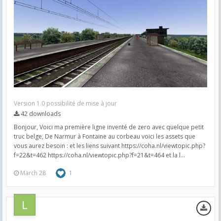
Version 1.0 possibilité de mise à jour
42 downloads
Bonjour, Voici ma première ligne inventé de zero avec quelque petit
truc belge, De Narmur à Fontaine au corbeau voici les assets que
vous aurez besoin : et les liens suivant https://coha.nl/viewtopic.php?
f=22&t=462 https://coha.nl/viewtopic.php?f=21&t=464 et la l...
March 28
1