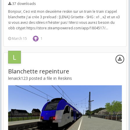
37 downloads
Bonjour, Ceci est mon deuxième reskin sur un train le train s'appel
blanchette j'ai crée 3 preload : [LENA] Grisette - SHG : x1 , x2 et un x3
si vous avez des idées n'hésiter pas ! Merci vous aurez besoin du
obb cityjet https://store.steampowered.com/app/1804517/...
March 15
1
Blanchette repeinture
lenaick123 posted a file in
Reskins