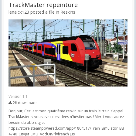
TrackMaster repeinture
lenaick123 posted a file in
Reskins
Version 1.1
28 downloads
Bonjour, Ceci est mon quatrième reskin sur un train le train s'appel
TrackMaster si vous avez des idées n'hésiter pas ! Merci vous aurez
besoin du obb cityjet
https://store.steampowered.com/app/1804517/Train_Simulator_BB_
4746_Cityjet_EMU_AddOn/?l=french jus...