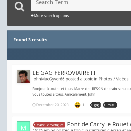
More search options
Found 3 results
LE GAG FERROVIAIRE !!!
JohnMacGyver66 posted a topic in
Photos / Vidéos
Bonjour à toutes et tous. Marre des RESKIN de train simulato
vous toutes à tous. Amicalement, John
December 20, 2023
1
gag
image
Pont de Carry le Rouet 
marseille martigues
MnzGaming posted a topic in
Captures d'écran et v