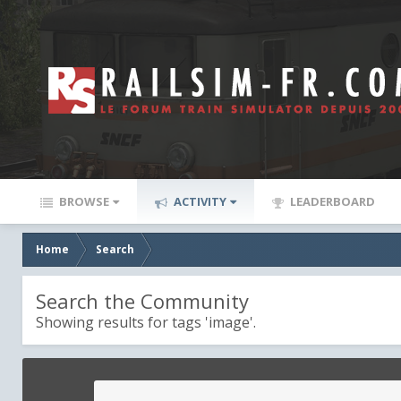
BROWSE
ACTIVITY
LEADERBOARD
Home
Search
Search the Community
Showing results for tags 'image'.