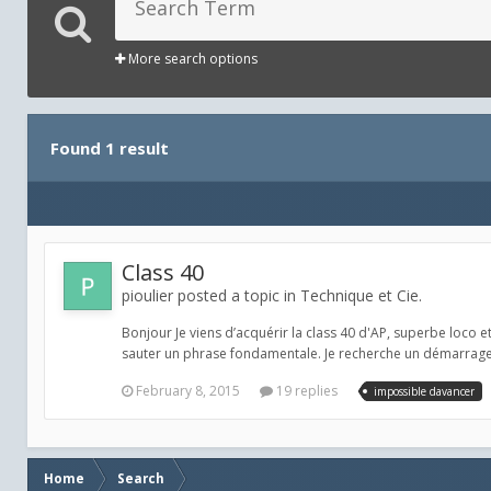
More search options
Found 1 result
Class 40
pioulier posted a topic in
Technique et Cie.
Bonjour Je viens d’acquérir la class 40 d'AP, superbe loco et 
sauter un phrase fondamentale. Je recherche un démarrage 
February 8, 2015
19 replies
impossible davancer
Home
Search