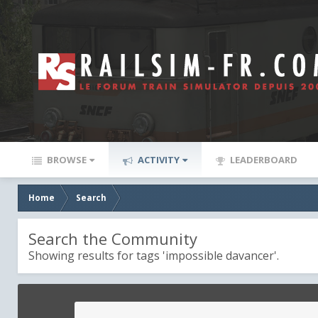
BROWSE
ACTIVITY
LEADERBOARD
Home
Search
Search the Community
Showing results for tags 'impossible davancer'.