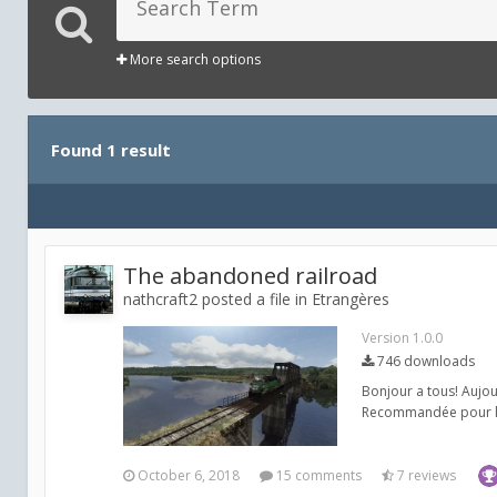
More search options
Found 1 result
The abandoned railroad
nathcraft2 posted a file in
Etrangères
Version 1.0.0
746 downloads
Bonjour a tous! Aujou
Recommandée pour les 
October 6, 2018
15 comments
7 reviews