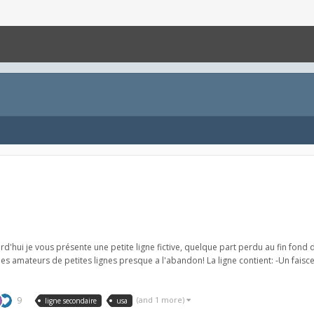
rd'hui je vous présente une petite ligne fictive, quelque part perdu au fin fond 
amateurs de petites lignes presque a l'abandon! La ligne contient: -Un faisceau 
9
(and 1 more)
ligne secondaire
usa