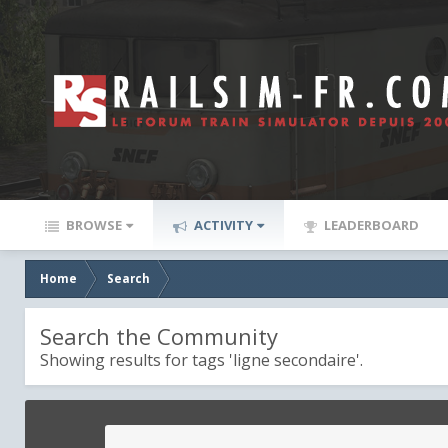
BROWSE
ACTIVITY
LEADERBOARD
Home
Search
Search the Community
Showing results for tags 'ligne secondaire'.