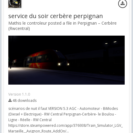
service du soir cerbère perpignan
Mathis le controleur posted a file in
Perpignan – Cerbère
(Rwcentral)
Version 1.1.0
48 downloads
scénarios de nuit il faut VERSION 5.3 AGC - Automoteur - BiModes
(Diesel + Electrique) - RW Central Perpignan-Cerbère- le Boulou -
Ligne - Réelle - RW Central
https://store.steampowered.com/app/376938/Train_Simulator_LGV_
Marseille__Avignon_Route_AddOn/...