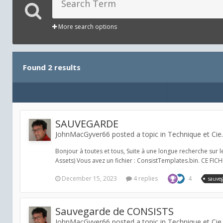
More search options
Found 2 results
SAUVEGARDE
JohnMacGyver66 posted a topic in
Technique et Cie.
Bonjour à toutes et tous, Suite à une longue recherche sur le
Assets) Vous avez un fichier : ConsistTemplates.bin. CE FIC
December 15, 2023
4 replies
4
sauve
Sauvegarde de CONSISTS
JohnMacGyver66 posted a topic in
Technique et Cie.