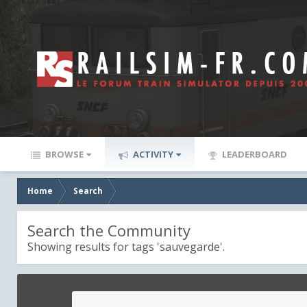
BROWSE
ACTIVITY
LEADERBOARD
Home
Search
Search the Community
Showing results for tags 'sauvegarde'.