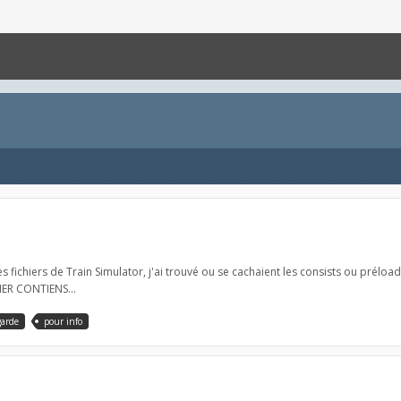
s fichiers de Train Simulator, j'ai trouvé ou se cachaient les consists ou préloa
HIER CONTIENS...
garde
pour info