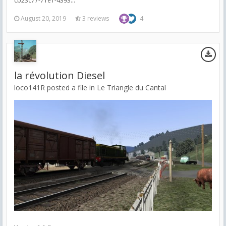
cb23c77-71e1-4393...
August 20, 2019
3 reviews
4
la révolution Diesel
loco141R posted a file in
Le Triangle du Cantal