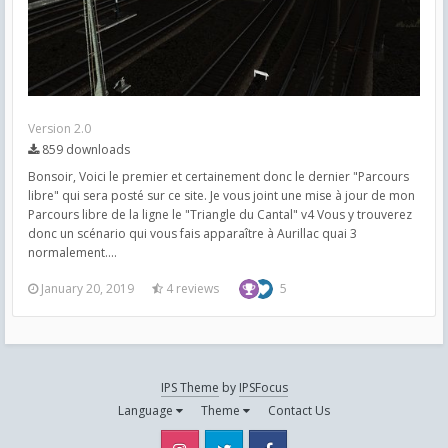
Version 2.0
859 downloads
Bonsoir, Voici le premier et certainement donc le dernier "Parcours
libre" qui sera posté sur ce site. Je vous joint une mise à jour de mon
Parcours libre de la ligne le "Triangle du Cantal" v4 Vous y trouverez
donc un scénario qui vous fais apparaître à Aurillac quai 3
normalement....
January 20, 2019
4 reviews
5
IPS Theme
by
IPSFocus
Language
Theme
Contact Us