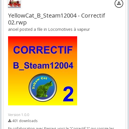
YellowCat_B_Steam12004 - Correctif
02.rwp
anoel posted a file in
Locomotives à vapeur
Version 1.0.0
401 downloads
En collaboration avec Pierreg, voici le "Correctif 2" qui corrige les