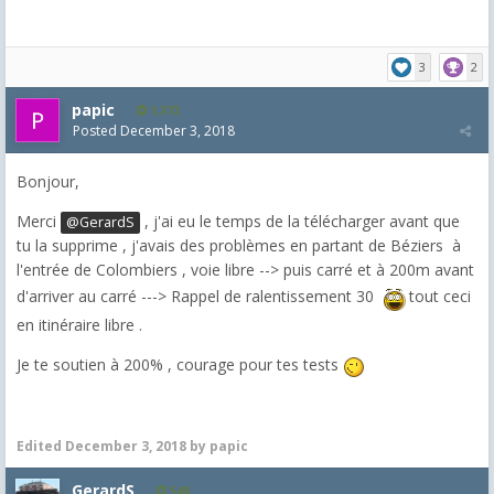
3
2
papic
1,372
Posted
December 3, 2018
Bonjour,
Merci
, j'ai eu le temps de la télécharger avant que
@GerardS
tu la supprime , j'avais des problèmes en partant de Béziers à
l'entrée de Colombiers , voie libre --> puis carré et à 200m avant
d'arriver au carré ---> Rappel de ralentissement 30
tout ceci
en itinéraire libre .
Je te soutien à 200% , courage pour tes tests
Edited
December 3, 2018
by papic
GerardS
548