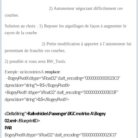
2) Automoteur négociant difficilement ces
courbes.
Solution au choix : 1) Reposer les aiguillages de façon à augmenter le
rayon de la courbe
2) Petite modification à apporter à l’automoteur lui
permettant de franchir ces courbes.
2) possible si vous avez RW_Tools.
Exemple : sur les motrices A
remplacer
.
BogeyPivotX d:type="sFloat32" d:alt_encoding="00000000000023C0"
<
d:precision="string
">-9.5
</BogeyPivotX>
<BogeyPivotY d:type="sFloat32" d:alt_encoding="000000000000E03F"
d:precision="string">
0.5</
BogeyPivotY>
cDeltaString">
Railvehicles\Passenger\BGC motrice A\Bogey
02.xml
</BlueprintID>
PAR
BogeyPivotX d:type="sFloat32" d:alt_encoding="00000000000023C0"