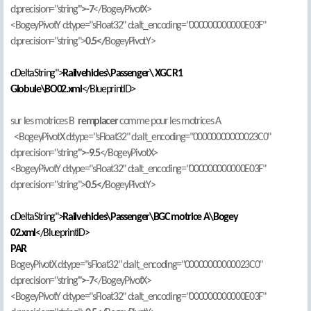
d:precision="string
">-7
</BogeyPivotX>
<BogeyPivotY d:type="sFloat32" d:alt_encoding="000000000000E03F"
d:precision="string">
0.5</
BogeyPivotY>
cDeltaString">
Railvehicles\Passenger\
XGC R1
Globule\BO02.xml
</BlueprintID>
sur les motrices B
remplacer
comme pour les motrices A
<BogeyPivotX d:type="sFloat32" d:alt_encoding="00000000000023C0"
d:precision="string
">-9.5
</BogeyPivotX>
<BogeyPivotY d:type="sFloat32" d:alt_encoding="000000000000E03F"
d:precision="string">
0.5</
BogeyPivotY>
cDeltaString">
Railvehicles\Passenger\BGC motrice A\Bogey
02.xml
</BlueprintID>
PAR
BogeyPivotX d:type="sFloat32" d:alt_encoding="00000000000023C0"
d:precision="string
">-7
</BogeyPivotX>
<BogeyPivotY d:type="sFloat32" d:alt_encoding="000000000000E03F"