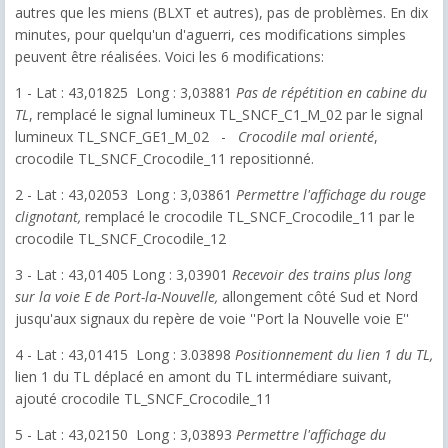
autres que les miens (BLXT et autres), pas de problèmes. En dix
minutes, pour quelqu'un d'aguerri, ces modifications simples
peuvent être réalisées. Voici les 6 modifications:
1 - Lat : 43,01825 Long : 3,03881
Pas de répétition en cabine du
TL
, remplacé le signal lumineux TL_SNCF_C1_M_02 par le signal
lumineux TL_SNCF_GE1_M_02 -
Crocodile mal orienté
,
crocodile TL_SNCF_Crocodile_11 repositionné.
2 - Lat : 43,02053 Long : 3,03861
Permettre l'affichage du rouge
clignotant,
remplacé le crocodile TL_SNCF_Crocodile_11 par le
crocodile TL_SNCF_Crocodile_12
3 - Lat : 43,01405 Long : 3,03901
Recevoir des trains plus long
sur la voie E de Port-la-Nouvelle,
allongement côté Sud et Nord
jusqu'aux signaux du repère de voie ''Port la Nouvelle voie E''
4 - Lat : 43,01415 Long : 3.03898
Positionnement du lien 1 du TL,
lien 1 du TL déplacé en amont du TL intermédiare suivant,
ajouté crocodile TL_SNCF_Crocodile_11
5 - Lat : 43,02150 Long : 3,03893
Permettre l'affichage du