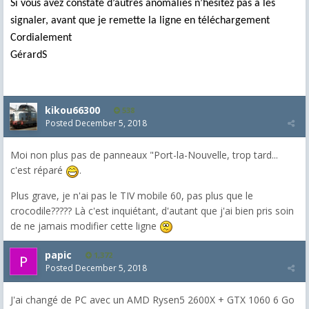
Si vous avez constaté d’autres anomalies n’hésitez pas à les
signaler, avant que je remette la ligne en téléchargement
Cordialement
GérardS
kikou66300
538
Posted
December 5, 2018
Moi non plus pas de panneaux "Port-la-Nouvelle, trop tard...
c'est réparé
.
Plus grave, je n'ai pas le TIV mobile 60, pas plus que le
crocodile????? Là c'est inquiétant, d'autant que j'ai bien pris soin
de ne jamais modifier cette ligne
papic
1,372
Posted
December 5, 2018
J'ai changé de PC avec un AMD Rysen5 2600X + GTX 1060 6 Go