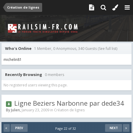
Création de lignes
Who's Online
1 Member, 0 Anonymous, 340 Guests
(See full list)
michelin81
Recently Browsing
0 members
No registered users viewing this page.
Ligne Beziers Narbonne par dede34
By
Julien
,
January 23, 2009
in
Création de lignes
PREV
NEXT
Page 22 of 32