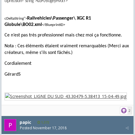
d:precision="string">
0.5</
BogeyPivotY>
Railvehicles\Passenger\
XGC R1
cDeltaString">
Globule\BO02.xml
</BlueprintID>
Ce n’est pas très professionnel mais chez moi ça fonctionne.
Nota : Ces éléments étaient vraiment remarquables (Merci aux
créateurs, même s'ils sont fâchés.)
Cordialement
GérardS
2
papic
1,372
Posted
November 17, 2018