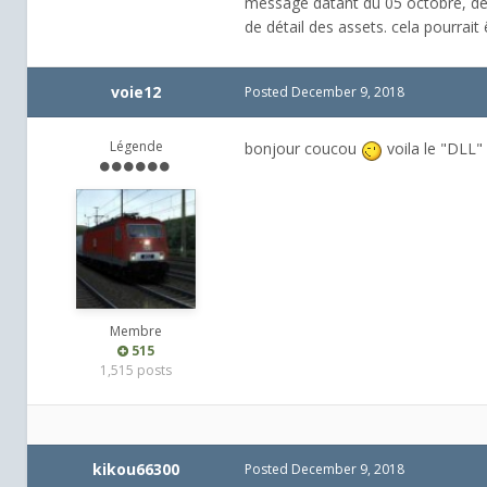
message datant du 05 octobre, de 
de détail des assets. cela pourrai
voie12
Posted
December 9, 2018
Légende
bonjour coucou
voila le "DLL" 
Membre
515
1,515 posts
kikou66300
Posted
December 9, 2018