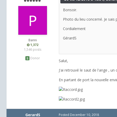
Bonsoir.
Photo du lieu concerné. Je sais 
Cordialement
GérardS
Banni
1,372
1,546 posts
Donor
Salut,
J'ai retrouvé le saut de l'ange , u
En partant de port la nouvelle en
GerardS
Posted
December 10, 2018