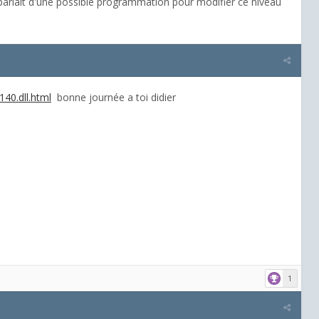
parlait d'une possible programmation pour modifier ce niveau
140.dll.html
bonne journée a toi didier
1