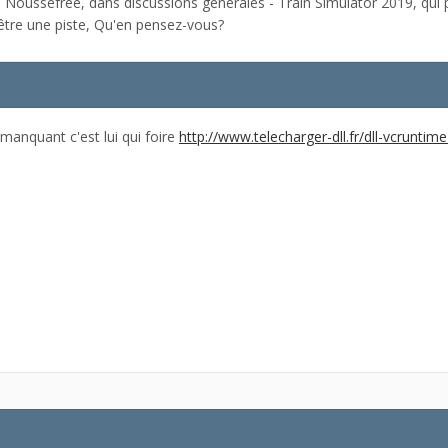
Noussefree, dans discussions générales - Train Simulator 2019, qui 
t être une piste, Qu'en pensez-vous?
manquant c'est lui qui foire
http://www.telecharger-dll.fr/dll-vcruntime