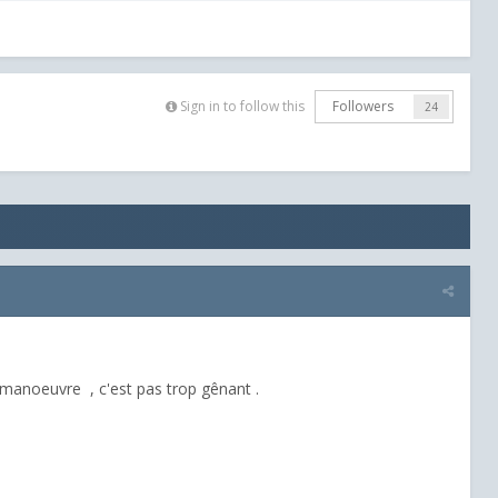
Sign in to follow this
Followers
24
 manoeuvre , c'est pas trop gênant .