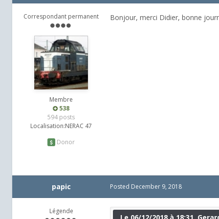
Correspondant permanent
Bonjour, merci Didier, bonne jour
Membre
538
594 posts
Localisation:
NERAC 47
Donor
papic
Posted
December 9, 2018
Légende
Le 06/12/2018 à 18:31, Gerard