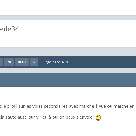
dede34
28
Page 23 of 32
NEXT
c le profil sur les voies secondaires avec marche à vue ou marche en
ela saute aussi sur VP et là oui on peux s'envoler