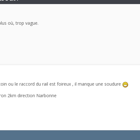
plus où, trop vague.
n coin ou le raccord du rail est foireux , il manque une soudure
viron 2km direction Narbonne