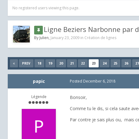
No registered users viewing this page.
Ligne Beziers Narbonne par 
By
Julien
,
January 23, 2009
in
Création de lignes
18
19
20
21
22
23
24
25
26
27
PREV
papic
Posted
December 6, 2018
Légende
Bonsoir,
Comme tu le dis, si cela saute ave
Par contre je sais plus ou, mais c