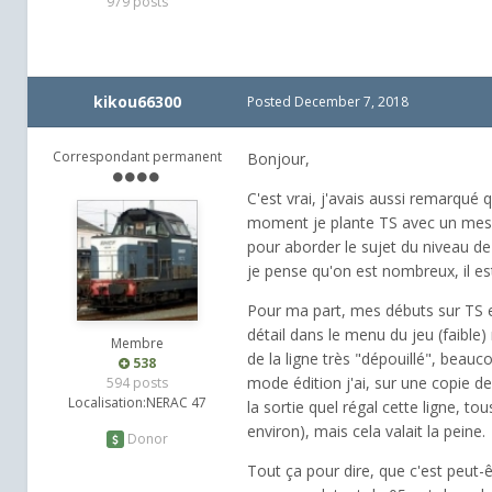
979 posts
kikou66300
Posted
December 7, 2018
Correspondant permanent
Bonjour,
C'est vrai, j'avais aussi remarqué 
moment je plante TS avec un messa
pour aborder le sujet du niveau de
je pense qu'on est nombreux, il est
Pour ma part, mes débuts sur TS e
détail dans le menu du jeu (faible)
Membre
de la ligne très "dépouillé", beauc
538
mode édition j'ai, sur une copie de
594 posts
Localisation:
NERAC 47
la sortie quel régal cette ligne, to
environ), mais cela valait la peine.
Donor
Tout ça pour dire, que c'est peut-ê