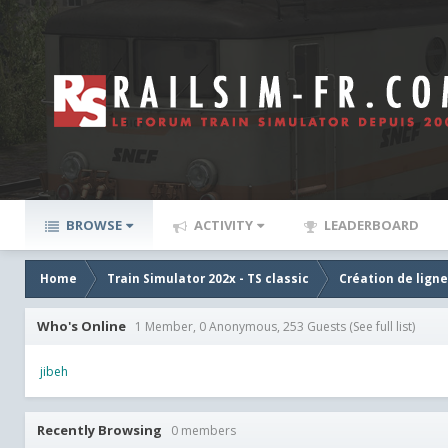
BROWSE
ACTIVITY
LEADERBOARD
Home
Train Simulator 202x - TS classic
Création de lign
Who's Online
1 Member, 0 Anonymous, 253 Guests
(See full list)
jibeh
Recently Browsing
0 members