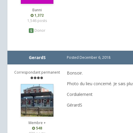
Banni
1,372
1,546 posts
Donor
GerardS
Posted
December 6, 2018
Correspondant permanent
Bonsoir.
Photo du lieu concerné. Je sais plu
Cordialement
GérardS
Membre +
548