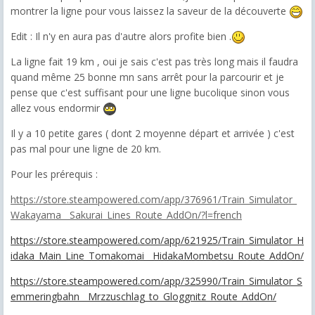
montrer la ligne pour vous laissez la saveur de la découverte
Edit : Il n'y en aura pas d'autre alors profite bien .
La ligne fait 19 km , oui je sais c'est pas très long mais il faudra
quand même 25 bonne mn sans arrêt pour la parcourir et je
pense que c'est suffisant pour une ligne bucolique sinon vous
allez vous endormir
Il y a 10 petite gares ( dont 2 moyenne départ et arrivée ) c'est
pas mal pour une ligne de 20 km.
Pour les prérequis :
https://store.steampowered.com/app/376961/Train_Simulator_
Wakayama__Sakurai_Lines_Route_AddOn/?l=french
https://store.steampowered.com/app/621925/Train_Simulator_H
idaka_Main_Line_Tomakomai__HidakaMombetsu_Route_AddOn/
https://store.steampowered.com/app/325990/Train_Simulator_S
emmeringbahn__Mrzzuschlag_to_Gloggnitz_Route_AddOn/