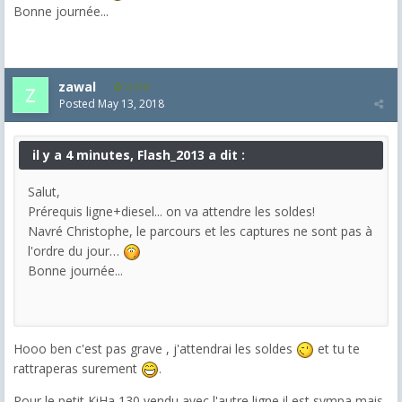
Bonne journée...
zawal
3,318
Posted
May 13, 2018
il y a 4 minutes, Flash_2013 a dit :
Salut,
Prérequis ligne+diesel... on va attendre les soldes!
Navré Christophe, le parcours et les captures ne sont pas à
l'ordre du jour…
Bonne journée...
Hooo ben c'est pas grave , j'attendrai les soldes
et tu te
rattraperas surement
.
Pour le petit KiHa 130 vendu avec l'autre ligne il est sympa mais