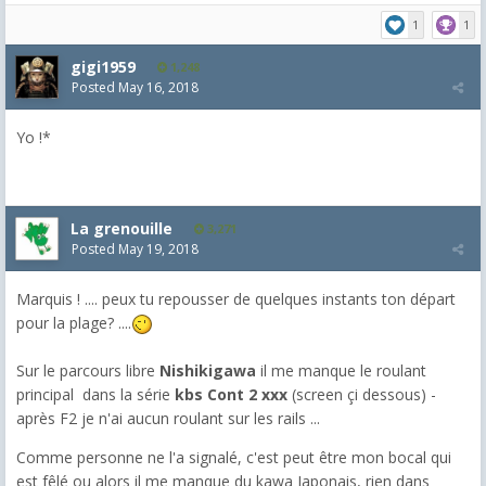
1
1
gigi1959
1,248
Posted
May 16, 2018
Yo !*
La grenouille
3,271
Posted
May 19, 2018
Marquis ! .... peux tu repousser de quelques instants ton départ
pour la plage? ....
Sur le parcours libre
Nishikigawa
il me manque le roulant
principal dans la série
kbs Cont 2 xxx
(screen çi dessous) -
après F2 je n'ai aucun roulant sur les rails ...
Comme personne ne l'a signalé, c'est peut être mon bocal qui
est fêlé ou alors il me manque du kawa Japonais, rien dans