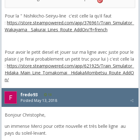
Pour la " Nishikicho-Seiryu-line c'est celle la qu'il faut
:
https://store.steampowered.com/app/376961/Train_Simulator_
Wakayama__Sakurai_Lines_Route_AddOn/?l=french
Pour avoir le petit diesel et jouer sur ma ligne avec juste pour le
plaisir ( je ferai probablement un petit truc pour lui ) c'est celle la
:
https://store.steampowered.com/app/621925/Train_Simulator_
Hidaka_Main_Line_Tomakomai__HidakaMombetsu_Route_AddO
n/
fredo93
18
Posted
May 13, 2018
Bonjour Christophe,
un immense Merci pour cette nouvelle et très belle ligne au
pays du soleil-levant.