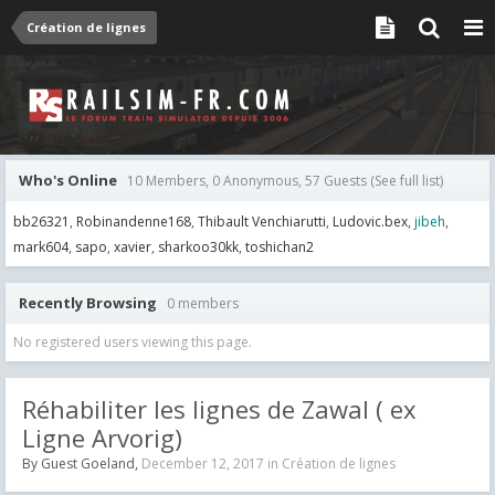
Création de lignes
Who's Online
10 Members, 0 Anonymous, 57 Guests
(See full list)
bb26321
Robinandenne168
Thibault Venchiarutti
Ludovic.bex
jibeh
mark604
sapo
xavier
sharkoo30kk
toshichan2
Recently Browsing
0 members
No registered users viewing this page.
Réhabiliter les lignes de Zawal ( ex
Ligne Arvorig)
By Guest Goeland,
December 12, 2017
in
Création de lignes