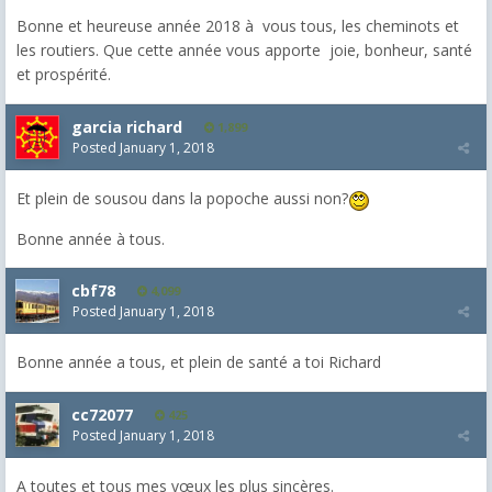
Bonne et heureuse année 2018 à vous tous, les cheminots et
les routiers. Que cette année vous apporte joie, bonheur, santé
et prospérité.
garcia richard
1,899
Posted
January 1, 2018
Et plein de sousou dans la popoche aussi non?
Bonne année à tous.
cbf78
4,099
Posted
January 1, 2018
Bonne année a tous, et plein de santé a toi Richard
cc72077
425
Posted
January 1, 2018
A toutes et tous mes vœux les plus sincères.