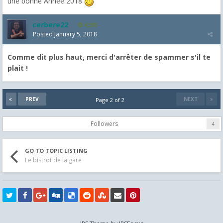
une bonne Année 2018
cerbere22
4,385
Posted
January 5, 2018
Comme dit plus haut, merci d'arrêter de spammer s'il te
plait !
PREV
NEXT
Page 2 of 2
Followers
4
GO TO TOPIC LISTING
Le bistrot de la gare