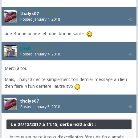
thalys07
8,174
Posted
January 4, 2018
une Bonne année et une bonne santé
jibeh
5,474
Posted
January 4, 2018
Merci à toi.
Mais, Thalys07 édite simplement ton dernier message au lieu
d'en faire 4 l'un derrière l'autre svp
thalys07
8,174
Posted
January 5, 2018
Le 24/12/2017 à 11:15, cerbere22 a dit :
Je vous souhaite à tous d'excellentes fêtes de fin d'année