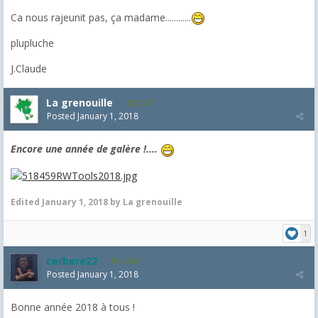
Ca nous rajeunit pas, ça madame............
plupluche
J.Claude
La grenouille
3,271
Posted
January 1, 2018
Encore une année de galère !....
Edited
January 1, 2018
by La grenouille
1
cerbere22
4,385
Posted
January 1, 2018
Bonne année 2018 à tous !