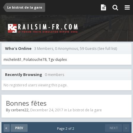
Le bistrot de la gare
Who's Online
3 Members, 0 Anonymous, 59 Guests
(See full list)
michelin81
Polatouche78
Tgv duplex
Recently Browsing
0 members
No registered users viewing this page.
Bonnes fêtes
By
cerbere22
,
December 24, 2017
in
Le bistrot de la gare
PREV
NEXT
Page 2 of 2