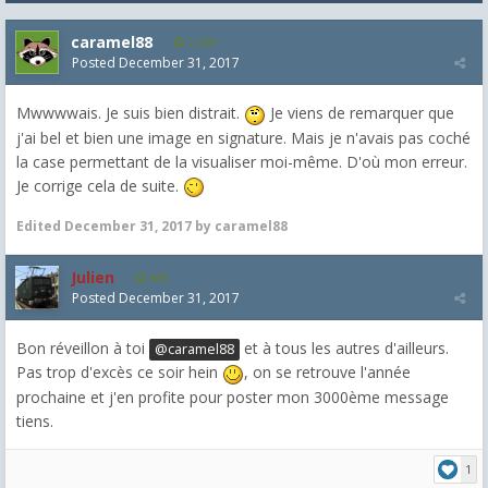
caramel88
1,291
Posted
December 31, 2017
Mwwwwais. Je suis bien distrait.
Je viens de remarquer que
j'ai bel et bien une image en signature. Mais je n'avais pas coché
la case permettant de la visualiser moi-même. D'où mon erreur.
Je corrige cela de suite.
Edited
December 31, 2017
by caramel88
Julien
655
Posted
December 31, 2017
Bon réveillon à toi
et à tous les autres d'ailleurs.
@caramel88
Pas trop d'excès ce soir hein
, on se retrouve l'année
prochaine et j'en profite pour poster mon 3000ème message
tiens.
1