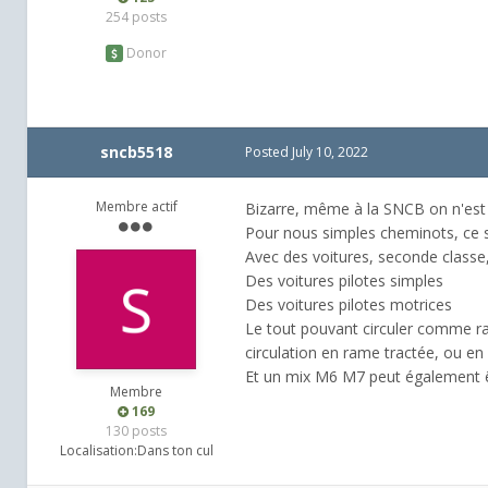
254 posts
Donor
sncb5518
Posted
July 10, 2022
Membre actif
Bizarre, même à la SNCB on n'est 
Pour nous simples cheminots, ce 
Avec des voitures, seconde class
Des voitures pilotes simples
Des voitures pilotes motrices
Le tout pouvant circuler comme ra
circulation en rame tractée, ou en
Et un mix M6 M7 peut également êtr
Membre
169
130 posts
Localisation:
Dans ton cul