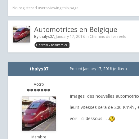
No registered users viewing this page.
Automotrices en Belgique
By
thalys07
,
January 17, 2018
in
Chemins de fer réels
alstom - bombardier
thalys07
Posted
January 17, 2018
(edited)
Accro
Images des nouvelles automotrice
leurs vitesses sera de 200 Km/h , 
voir - ci dessous . . .
Membre