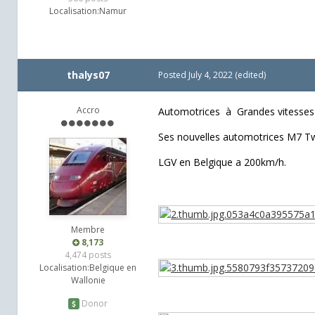
Localisation:
Namur
thalys07
Posted
July 4, 2022
(edited)
Accro
Automotrices à Grandes vitesse
Ses nouvelles automotrices M7 Tw
LGV en Belgique a 200km/h.
Membre
8,173
4,474 posts
Localisation:
Belgique en
Wallonie
Donor