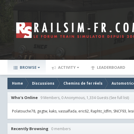
BROWSE
ACTIVITY
LEADERBOARD
Home
Discussions
Chemins de fer réels
Automotric
Who's Online
9 Members, 0 Anonymous, 1,334 Guests
(See full list)
Polatouche78
gegtw
kaks
vassalfada
eric62
Raphtc_Idfm
SNCF93
les
Recently Browsing
0 members