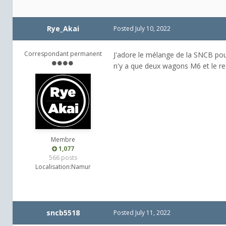
Rye_Akai
Posted
July 10, 2022
Correspondant permanent
J'adore le mélange de la SNCB pour
n'y a que deux wagons M6 et le res
Membre
1,077
566 posts
Localisation:
Namur
sncb5518
Posted
July 11, 2022