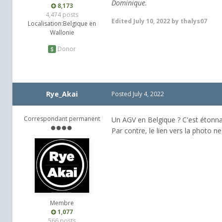
Dominique.
8,173
4,474 posts
Edited
July 10, 2022
by thalys07
Localisation:
Belgique en
Wallonie
Donor
Rye_Akai
Posted
July 4, 2022
Correspondant permanent
Un AGV en Belgique ? C'est étonnan
Par contre, le lien vers la photo ne 
Membre
1,077
566 posts