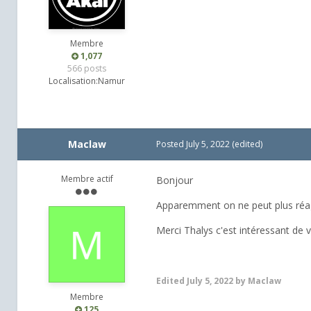
Membre
1,077
566 posts
Localisation:
Namur
Maclaw
Posted
July 5, 2022
(edited)
Membre actif
Bonjour
Apparemment on ne peut plus réag
Merci Thalys c'est intéressant de
Edited
July 5, 2022
by Maclaw
Membre
125