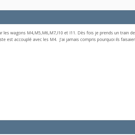
 les wagons M4,M5,M6,M7,I10 et I11. Dès fois je prends un train de t
te est accouplé avec les M4. J'ai jamais compris pourquoi ils faisaien