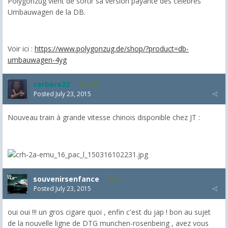
Polygonzug vient de sortir sa version payante des célèbres
Umbauwagen de la DB.
Voir ici :
https://www.polygonzug.de/shop/?product=db-
umbauwagen-4yg
cerbere22
4,385
Posted
July 23, 2015
Nouveau train à grande vitesse chinois disponible chez JT :
souvenirsenfance
29
Posted
July 23, 2015
oui oui !!! un gros cigare quoi , enfin c'est du jap ! bon au sujet
de la nouvelle ligne de DTG munchen-rosenbeing , avez vous