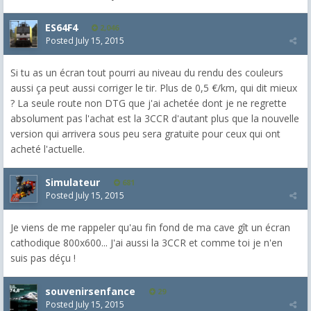
ES64F4
2,046
Posted
July 15, 2015
Si tu as un écran tout pourri au niveau du rendu des couleurs
aussi ça peut aussi corriger le tir. Plus de 0,5 €/km, qui dit mieux
? La seule route non DTG que j'ai achetée dont je ne regrette
absolument pas l'achat est la 3CCR d'autant plus que la nouvelle
version qui arrivera sous peu sera gratuite pour ceux qui ont
acheté l'actuelle.
Simulateur
681
Posted
July 15, 2015
Je viens de me rappeler qu'au fin fond de ma cave gît un écran
cathodique 800x600... J'ai aussi la 3CCR et comme toi je n'en
suis pas déçu !
souvenirsenfance
29
Posted
July 15, 2015