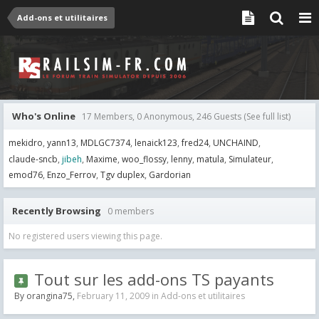
Add-ons et utilitaires
Who's Online
17 Members, 0 Anonymous, 246 Guests
(See full list)
mekidro
yann13
MDLGC7374
lenaick123
fred24
UNCHAIND
claude-sncb
jibeh
Maxime
woo_flossy
lenny
matula
Simulateur
emod76
Enzo_Ferrov
Tgv duplex
Gardorian
Recently Browsing
0 members
No registered users viewing this page.
Tout sur les add-ons TS payants
By
orangina75
,
February 11, 2009
in
Add-ons et utilitaires