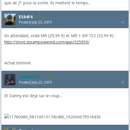
que de JT pour la sortie. Ils mettent le temps...
ES64F4
2,046
Posted
July 23, 2015
En attendant, voilà MR (29,99 €) et MR + BR 152 (33,99 €) :
http://store.steampowered.com/app/325959/
Achat terminé.
cerbere22
4,385
Posted
July 23, 2015
Et Danny est déjà sur le coup...