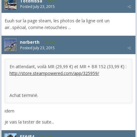
Totonissa
10
Posted
July 23, 2015
Euuh sur la page steam, les photos de la ligne ont un
air...spécial, comme retouchées ...
norberth
354
Posted
July 23, 2015
En attendant, voilà MR (29,99 €) et MR + BR 152 (33,99 €) :
http://store.steampowered.com/app/325959/
Achat terminé.
idem
je vais la tester de suite...
ES64F4
2,046