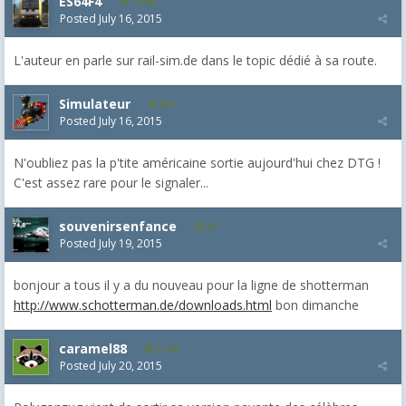
ES64F4
2,046
Posted
July 16, 2015
L'auteur en parle sur rail-sim.de dans le topic dédié à sa route.
Simulateur
681
Posted
July 16, 2015
N'oubliez pas la p'tite américaine sortie aujourd'hui chez DTG !
C'est assez rare pour le signaler...
souvenirsenfance
29
Posted
July 19, 2015
bonjour a tous il y a du nouveau pour la ligne de shotterman
http://www.schotterman.de/downloads.html
bon dimanche
caramel88
1,291
Posted
July 20, 2015