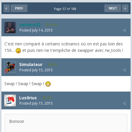
PREV
NEXT
Page 57 of 188
cerbere22
4,385
Posted
July 14, 2015
C'est rien comparé à certains scénarios où on est pas loin des
150...
et puis rien ne t'empêche de swapper avec rw_tools !
Simulateur
681
Posted
July 15, 2015
Swap ! Swap ! Swap !
Lus0rius
682
Posted
July 15, 2015
Bonsoir