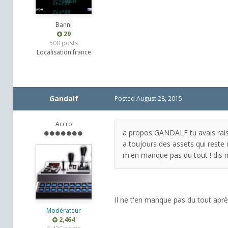
Banni
29
500 posts
Localisation:
france
Gandalf
Posted
August 28, 2015
Accro
a propos GANDALF tu avais raison 
a toujours des assets qui reste 
m'en manque pas du tout ! dis 
Il ne t'en manque pas du tout après 
Modérateur
2,464