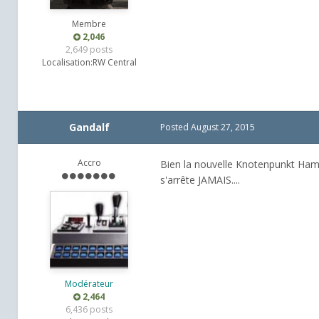
Membre
2,046
2,649 posts
Localisation:
RW Central
Gandalf
Posted
August 27, 2015
Accro
Bien la nouvelle Knotenpunkt Ham
s'arrête JAMAIS....
Modérateur
2,464
6,436 posts