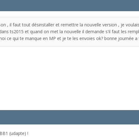
, il faut tout désinstaller et remettre la nouvelle version , je voulais d
dans ts2015 et quand on met la nouvelle il demande s'il faut les rempla
moi ce qui te manque en MP et je te les envoies ok? bonne journée a 
 SBB1 (udapte) !