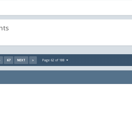
nts
67
Page 62 of 188
NEXT