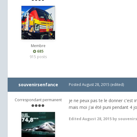
Membre
685
915 posts
souvenirsenfance
Posted
August 28, 2015
(edited)
Correspondant permanent
je ne peux pas te le donner c'est i
mais moi j'ai été puni pendant 4 jou
Edited
August 28, 2015
by souvenir