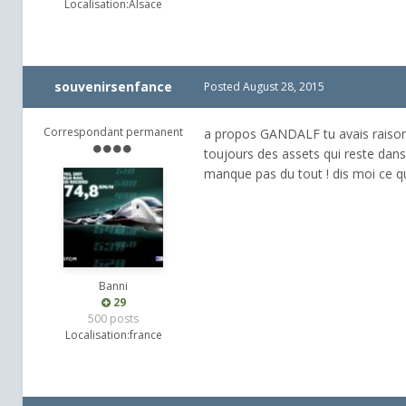
Localisation:
Alsace
souvenirsenfance
Posted
August 28, 2015
Correspondant permanent
a propos GANDALF tu avais raison , i
toujours des assets qui reste dans
manque pas du tout ! dis moi ce q
Banni
29
500 posts
Localisation:
france