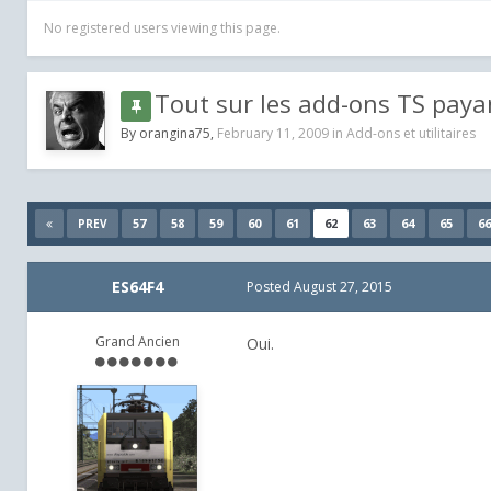
No registered users viewing this page.
Tout sur les add-ons TS paya
By
orangina75
,
February 11, 2009
in
Add-ons et utilitaires
57
58
59
60
61
62
63
64
65
66
PREV
ES64F4
Posted
August 27, 2015
Grand Ancien
Oui.