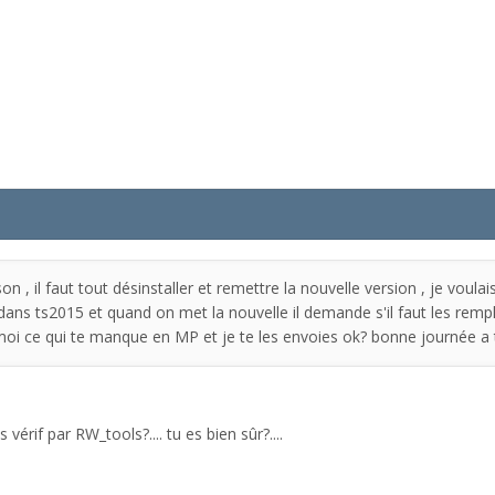
, il faut tout désinstaller et remettre la nouvelle version , je voulais d
dans ts2015 et quand on met la nouvelle il demande s'il faut les rempla
moi ce qui te manque en MP et je te les envoies ok? bonne journée a 
vérif par RW_tools?.... tu es bien sûr?....