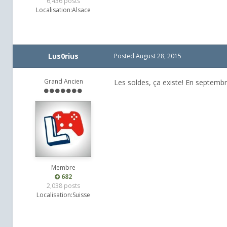
6,436 posts
Localisation:
Alsace
Lus0rius
Posted
August 28, 2015
Grand Ancien
Les soldes, ça existe! En septemb
Membre
682
2,038 posts
Localisation:
Suisse