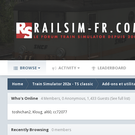
BROWSE
ACTIVITY
LEADERBOARD
Home
Train Simulator 202x - TS classic
Add-ons et utilit
Who's Online
4 Members, 0 Anonymous, 1,433 Guests
(See full list)
toshichan2
Kloug
al60
cc72077
Recently Browsing
0 members