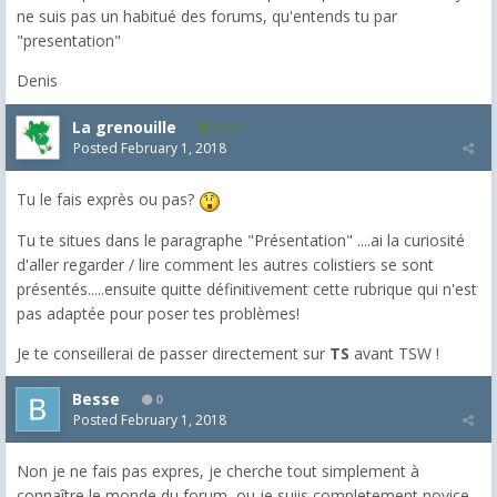
ne suis pas un habitué des forums, qu'entends tu par
"presentation"
Denis
La grenouille
3,271
Posted
February 1, 2018
Tu le fais exprès ou pas?
Tu te situes dans le paragraphe "Présentation" ....ai la curiosité
d'aller regarder / lire comment les autres colistiers se sont
présentés.....ensuite quitte définitivement cette rubrique qui n'est
pas adaptée pour poser tes problèmes!
Je te conseillerai de passer directement sur
TS
avant TSW !
Besse
0
Posted
February 1, 2018
Non je ne fais pas expres, je cherche tout simplement à
connaître le monde du forum, ou je suiis completement novice.