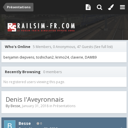
Présentations
Who's Online
5 Members, 0 Anonymous, 47 Guests
(See full list)
benjamin diepvens
toshichan2
krimo24
claverie
DAM89
Recently Browsing
0 members
No registered users viewing this page.
Denis l'Aveyronnais
By
Besse
,
January 31, 2018
in
Présentations
Besse
0