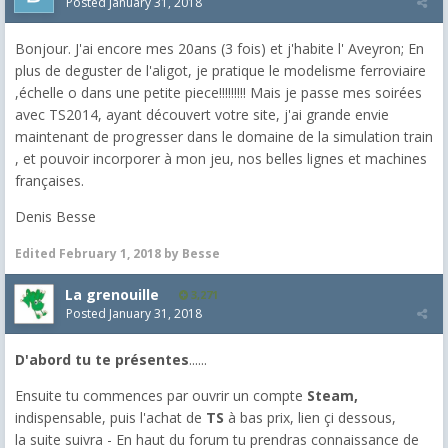
Posted
January 31, 2018
Bonjour. J'ai encore mes 20ans (3 fois) et j'habite l' Aveyron; En
plus de deguster de l'aligot, je pratique le modelisme ferroviaire
,échelle o dans une petite piece!!!!!!!!! Mais je passe mes soirées
avec TS2014, ayant découvert votre site, j'ai grande envie
maintenant de progresser dans le domaine de la simulation train
, et pouvoir incorporer à mon jeu, nos belles lignes et machines
françaises.
Denis Besse
Edited
February 1, 2018
by Besse
La grenouille
3,271
Posted
January 31, 2018
D'abord tu te présentes
......
Ensuite tu commences par ouvrir un compte
Steam,
indispensable, puis l'achat de
TS
à bas prix, lien çi dessous,
la suite suivra - En haut du forum tu prendras connaissance de