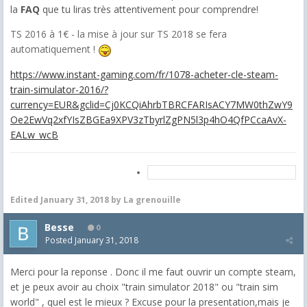
la
FAQ
que tu liras très attentivement pour comprendre!
TS 2016 à 1€ - la mise à jour sur TS 2018 se fera
automatiquement !
https://www.instant-gaming.com/fr/1078-acheter-cle-steam-
train-simulator-2016/?
currency=EUR&gclid=Cj0KCQiAhrbTBRCFARIsACY7MW0thZwY9
Oe2EwVq2xfYIsZBGEa9XPV3zTbyrlZgPN5l3p4hO4QfPCcaAvX-
EALw_wcB
Edited
January 31, 2018
by La grenouille
Besse
0
Posted
January 31, 2018
Merci pour la reponse . Donc il me faut ouvrir un compte steam,
et je peux avoir au choix "train simulator 2018" ou "train sim
world" , quel est le mieux ? Excuse pour la presentation,mais je