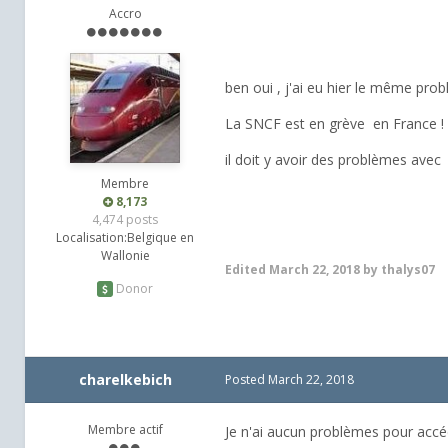
Accro
ben oui , j'ai eu hier le même pro
La SNCF est en grève en France ! .
il doit y avoir des problèmes avec i
Membre
8,173
4,474 posts
Localisation:
Belgique en
Wallonie
Edited
March 22, 2018
by thalys07
Donor
charelkebich
Posted
March 22, 2018
Membre actif
Je n'ai aucun problèmes pour accé