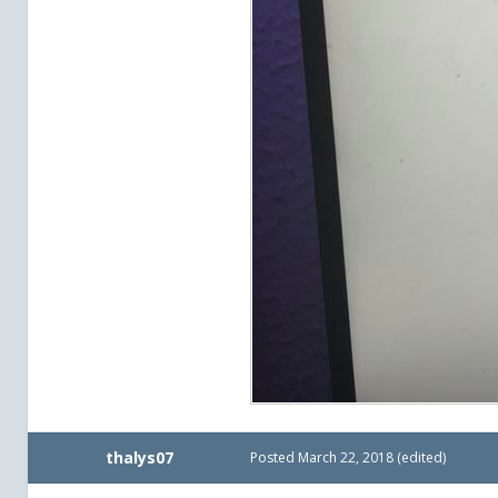
thalys07
Posted
March 22, 2018
(edited)