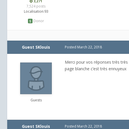
3,271
7,524 posts
Localisation:
93
Donor
Guest SKlouis
Posted
March 22, 2018
Merci pour vos réponses très très
page blanche c’est très ennuyeux
Guests
Guest SKlouis
Posted
March 22, 2018