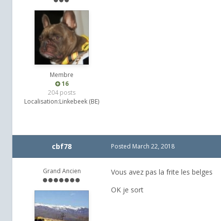
Membre
16
204 posts
Localisation:
Linkebeek (BE)
cbf78
Posted
March 22, 2018
Grand Ancien
Vous avez pas la frite les belges
OK je sort