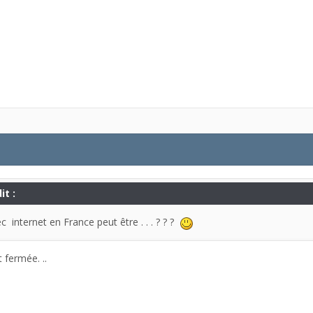
it :
c internet en France peut être . . . ? ? ?
t fermée. ..