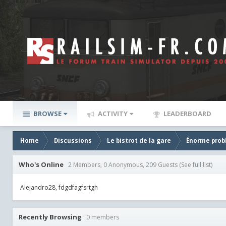
BROWSE
ACTIVITY
LEADERBOARD
Home
Discussions
Le bistrot de la gare
Énorme prob
Who's Online
2 Members, 0 Anonymous, 209 Guests
(See full list)
Alejandro28
fdgdfagfsrtgh
Recently Browsing
0 members