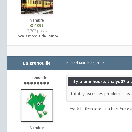
Membre
4,099
2,702 posts
Localisation:
Ile de France
La grenouille
Posted
March 22, 2018
la grenouille
il y a une heure, thalys07 a d
il doit y avoir des problèmes ave
C'est à la frontière. ..La barrière es
Membre