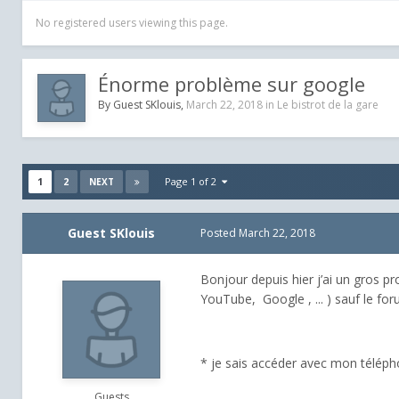
No registered users viewing this page.
Énorme problème sur google
By Guest SKlouis,
March 22, 2018
in
Le bistrot de la gare
1
2
Page 1 of 2
NEXT
Guest SKlouis
Posted
March 22, 2018
Bonjour depuis hier j’ai un gros p
YouTube, Google , ... ) sauf le for
* je sais accéder avec mon télé
Guests