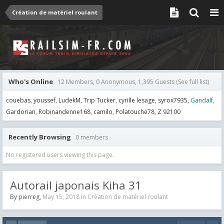
Création de matériel roulant
Who's Online
12 Members, 0 Anonymous, 1,395 Guests
(See full list)
couebas
youssef
LudekM
Trip Tucker
cyrille lesage
syrox7935
Gandalf
Gardorian
Robinandenne168
camilo
Polatouche78
Z 92100
Recently Browsing
0 members
No registered users viewing this page.
Autorail japonais Kiha 31
By
pierreg
,
May 15, 2018
in
Création de matériel roulant