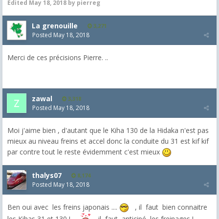
Edited
May 18, 2018
by pierreg
La grenouille
3,271
Posted
May 18, 2018
Merci de ces précisions Pierre. ..
zawal
3,318
Posted
May 18, 2018
Moi j'aime bien , d'autant que le Kiha 130 de la Hidaka n'est pas
mieux au niveau freins et accel donc la conduite du 31 est kif kif
par contre tout le reste évidemment c'est mieux
thalys07
8,174
Posted
May 18, 2018
Ben oui avec les freins japonais ....
, il faut bien connaitre
les Kihas 31 et 130 ! . . .
il faut anticipé les freinages ! . . .