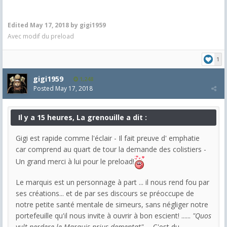
Edited
May 17, 2018
by gigi1959
Avec modif du preload
1
gigi1959
1,248
Posted
May 17, 2018
Il y a 15 heures, La grenouille a dit :
Gigi est rapide comme l'éclair - Il fait preuve d' emphatie
car comprend au quart de tour la demande des colistiers -
Un grand merci à lui pour le preload!
Le marquis est un personnage à part ... il nous rend fou par
ses créations... et de par ses discours se préoccupe de
notre petite santé mentale de simeurs, sans négliger notre
portefeuille qu'il nous invite à ouvrir à bon escient! ......
"Quos
vult perdere le Marquis prius dementat"
.....C'est du