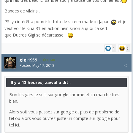
qu'il fait très beau ici dans le sud ) à cause de vos conneries .
Bandes de vilains .
PS: ya intérêt à pourrir le fofo de screen made in Japan
et je
veut voir le kiha 31 en action hein sinon à quoi ca sert
que
Ducros
Gigi se décarcasse ...
1
3
gigi1959
1,248
Posted
May 17, 2018
Il y a 13 heures, zawal a dit :
Bon les gars je suis sur google chrome et ca marche très
bien.
Alors soit vous passez sur google et plus de problème de
tel ou alors vous ouvrez juste un compte sur google pour
tel ici.