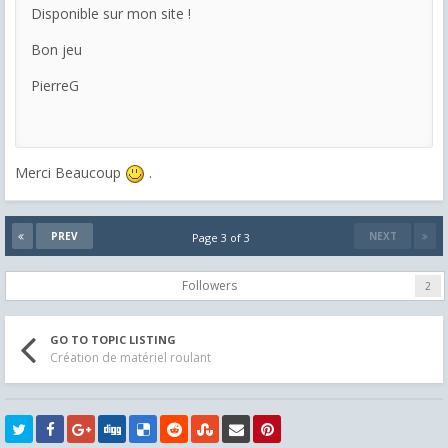
Disponible sur mon site !
Bon jeu
PierreG
Merci Beaucoup
.
PREV
NEXT
Page 3 of 3
Followers
2
GO TO TOPIC LISTING
Création de matériel roulant