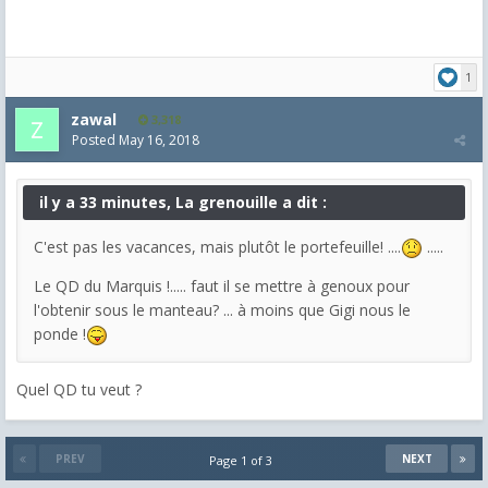
1
zawal
3,318
Posted
May 16, 2018
il y a 33 minutes, La grenouille a dit :
C'est pas les vacances, mais plutôt le portefeuille! ....
.....
Le QD du Marquis !..... faut il se mettre à genoux pour
l'obtenir sous le manteau? ... à moins que Gigi nous le
ponde !
Quel QD tu veut ?
PREV
NEXT
Page 1 of 3