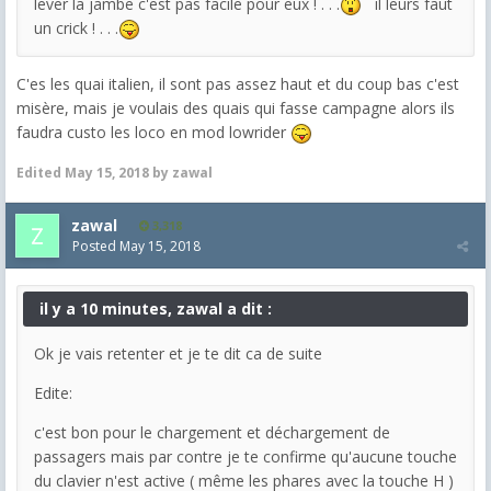
lever la jambe c'est pas facile pour eux ! . . .
il leurs faut
un crick ! . . .
C'es les quai italien, il sont pas assez haut et du coup bas c'est
misère, mais je voulais des quais qui fasse campagne alors ils
faudra custo les loco en mod lowrider
Edited
May 15, 2018
by zawal
zawal
3,318
Posted
May 15, 2018
il y a 10 minutes, zawal a dit :
Ok je vais retenter et je te dit ca de suite
Edite:
c'est bon pour le chargement et déchargement de
passagers mais par contre je te confirme qu'aucune touche
du clavier n'est active ( même les phares avec la touche H )