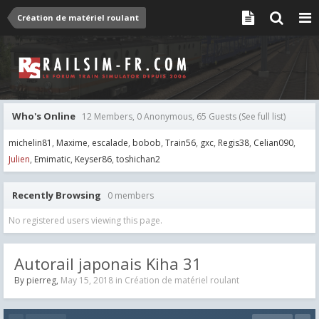
Création de matériel roulant
Who's Online
12 Members, 0 Anonymous, 65 Guests
(See full list)
michelin81
Maxime
escalade
bobob
Train56
gxc
Regis38
Celian090
Julien
Emimatic
Keyser86
toshichan2
Recently Browsing
0 members
No registered users viewing this page.
Autorail japonais Kiha 31
By
pierreg
,
May 15, 2018
in
Création de matériel roulant