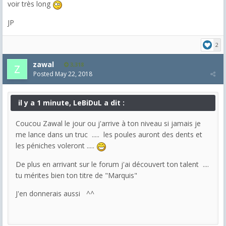
voir très long
JP
2
zawal
3,318
Posted
May 22, 2018
il y a 1 minute, LeBiDuL a dit :
Coucou Zawal le jour ou j'arrive à ton niveau si jamais je
me lance dans un truc ..... les poules auront des dents et
les péniches voleront .....
De plus en arrivant sur le forum j'ai découvert ton talent ....
tu mérites bien ton titre de "Marquis"
J'en donnerais aussi ^^