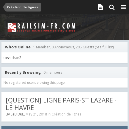
Création de lignes
Who's Online
1 Member, 0 Anonymous, 205 Guests
(See full list)
toshichan2
Recently Browsing
0 members
No registered users viewing this page.
[QUESTION] LIGNE PARIS-ST LAZARE -
LE HAVRE
By
LeBiDuL
,
May 21, 2018
in
Création de lignes