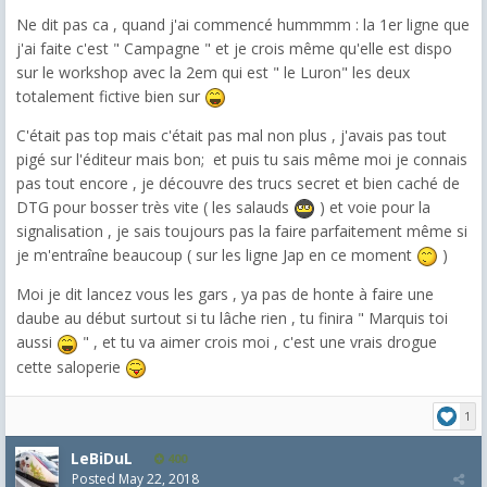
Ne dit pas ca , quand j'ai commencé hummmm : la 1er ligne que
j'ai faite c'est " Campagne " et je crois même qu'elle est dispo
sur le workshop avec la 2em qui est " le Luron" les deux
totalement fictive bien sur
C'était pas top mais c'était pas mal non plus , j'avais pas tout
pigé sur l'éditeur mais bon; et puis tu sais même moi je connais
pas tout encore , je découvre des trucs secret et bien caché de
DTG pour bosser très vite ( les salauds
) et voie pour la
signalisation , je sais toujours pas la faire parfaitement même si
je m'entraîne beaucoup ( sur les ligne Jap en ce moment
)
Moi je dit lancez vous les gars , ya pas de honte à faire une
daube au début surtout si tu lâche rien , tu finira " Marquis toi
aussi
" , et tu va aimer crois moi , c'est une vrais drogue
cette saloperie
1
LeBiDuL
400
Posted
May 22, 2018