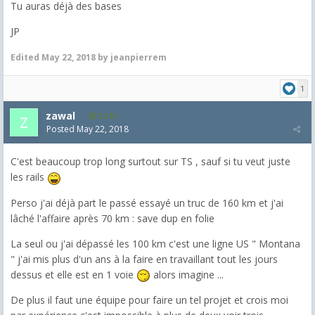
Tu auras déjà des bases
JP
Edited
May 22, 2018
by jeanpierrem
1
zawal
3,318
Posted
May 22, 2018
C'est beaucoup trop long surtout sur TS , sauf si tu veut juste
les rails
Perso j'ai déjà part le passé essayé un truc de 160 km et j'ai
lâché l'affaire après 70 km : save dup en folie
La seul ou j'ai dépassé les 100 km c'est une ligne US " Montana
" j'ai mis plus d'un ans à la faire en travaillant tout les jours
dessus et elle est en 1 voie
alors imagine ...
De plus il faut une équipe pour faire un tel projet et crois moi