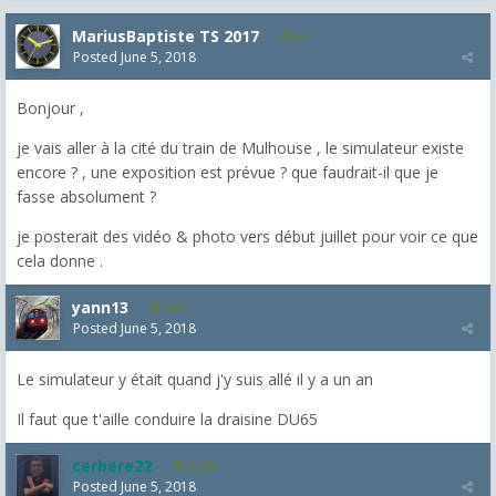
MariusBaptiste TS 2017
54
Posted
June 5, 2018
Bonjour ,
je vais aller à la cité du train de Mulhouse , le simulateur existe
encore ? , une exposition est prévue ? que faudrait-il que je
fasse absolument ?
je posterait des vidéo & photo vers début juillet pour voir ce que
cela donne .
yann13
950
Posted
June 5, 2018
Le simulateur y était quand j'y suis allé il y a un an
Il faut que t'aille conduire la draisine DU65
cerbere22
4,385
Posted
June 5, 2018