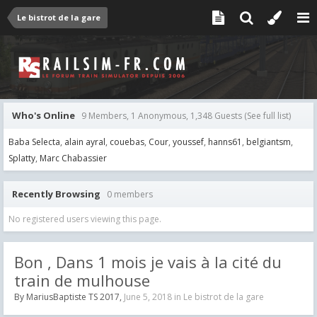
Le bistrot de la gare
Who's Online
9 Members, 1 Anonymous, 1,348 Guests
(See full list)
Baba Selecta
alain ayral
couebas
Cour
youssef
hanns61
belgiantsm
Splatty
Marc Chabassier
Recently Browsing
0 members
No registered users viewing this page.
Bon , Dans 1 mois je vais à la cité du
train de mulhouse
By
MariusBaptiste TS 2017
,
June 5, 2018
in
Le bistrot de la gare