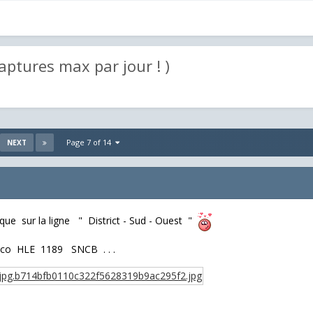
 captures max par jour ! )
Page 7 of 14
NEXT
que sur la ligne " District - Sud - Ouest "
loco HLE 1189 SNCB . . .