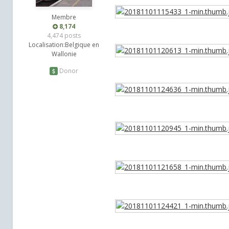
Membre
8,174
4,474 posts
Localisation:
Belgique en
Wallonie
Donor