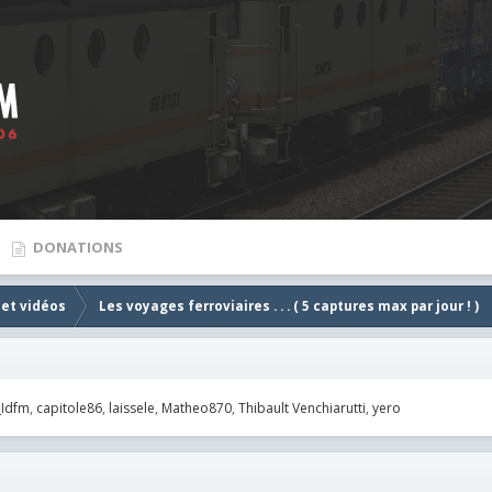
DONATIONS
 et vidéos
Les voyages ferroviaires . . . ( 5 captures max par jour ! )
_Idfm
capitole86
laissele
Matheo870
Thibault Venchiarutti
yero