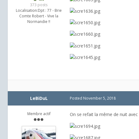
373 posts
Localisation:
Dpt : 77 - Brie
Comte Robert - Vive la
Normandie !!
LeBiDuL
Posted
November 5, 2018
Membre actif
On se refait la même de nuit ave