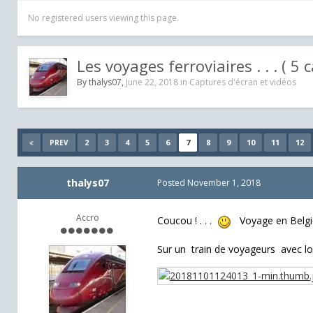
No registered users viewing this page.
Les voyages ferroviaires . . . ( 5
By
thalys07
,
June 22, 2018
in
Captures d'écran et vidéos
2
3
4
5
6
7
8
9
10
11
12
PREV
thalys07
Posted
November 1, 2018
Accro
Coucou ! . . .
Voyage en Belgi
Sur un train de voyageurs avec 