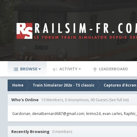
BROWSE
ACTIVITY
LEADERBOARD
Home
Train Simulator 202x - TS classic
Captures d'écran
Who's Online
10 Members, 0 Anonymous, 90 Guests
(See full list)
Gardorian
denatbernard687@gmail.com
krimo24
evan carles
Raphtc
Recently Browsing
0 members