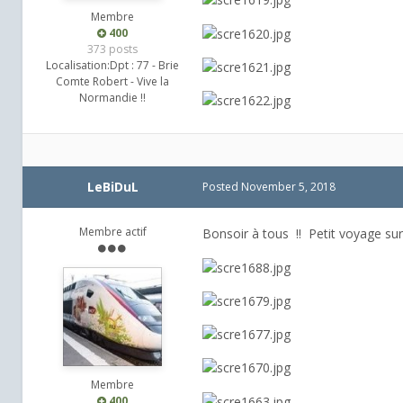
Membre
400
373 posts
Localisation:
Dpt : 77 - Brie
Comte Robert - Vive la
Normandie !!
LeBiDuL
Posted
November 5, 2018
Membre actif
Bonsoir à tous !! Petit voyage sur
Membre
400