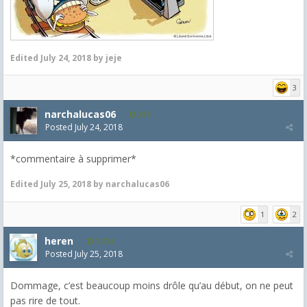
Edited
July 24, 2018
by jeje
3
narchalucas06
287
Posted
July 24, 2018
*commentaire à supprimer*
Edited
July 25, 2018
by narchalucas06
1
2
heren
1,724
Posted
July 25, 2018
Dommage, c’est beaucoup moins drôle qu’au début, on ne peut
pas rire de tout.