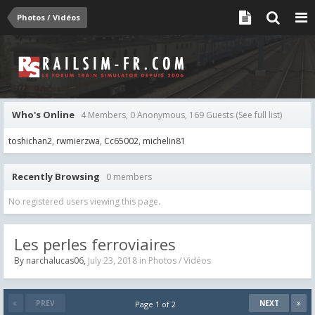
Photos / Vidéos
Who's Online
4 Members, 0 Anonymous, 169 Guests
(See full list)
toshichan2
rwmierzwa
Cc65002
michelin81
Recently Browsing
0 members
No registered users viewing this page.
Les perles ferroviaires
By
narchalucas06
,
July 23, 2018
in
Photos / Vidéos
PREV
NEXT
Page 1 of 2