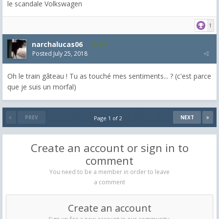
le scandale Volkswagen
1
narchalucas06
287
Posted
July 25, 2018
Oh le train gâteau ! Tu as touché mes sentiments... ? (c'est parce
que je suis un morfal)
PREV
NEXT
Page 1 of 2
Create an account or sign in to
comment
You need to be a member in order to leave
a comment
Create an account