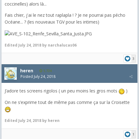
coccinelles) alors là...
Fais chier, j'ai le nez tout raplapla ! ? Je ne pourrai pas pécho
Océane... ? (les nouveaux TGV pour les intimes)
Edited
July 24, 2018
by narchalucas06
3
heren
1,724
Posted
July 24, 2018
J’adore tes screens rigolos ( un peu moins les gros mots
)
On ne s’exprime tout de même pas comme ça sur la Croisette
Edited
July 24, 2018
by heren
1