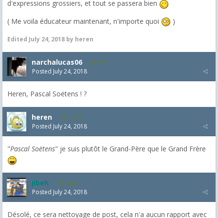
d'expressions grossiers, et tout se passera bien
( Me voila éducateur maintenant, n'importe quoi
)
Edited
July 24, 2018
by heren
narchalucas06
287
Posted
July 24, 2018
Heren, Pascal Soëtens ! ?
heren
1,724
Posted
July 24, 2018
"
Pascal Soëtens
" je suis plutôt le Grand-Père que le Grand Frère
jibeh
5,469
Posted
July 24, 2018
Désolé, ce sera nettoyage de post, cela n'a aucun rapport avec