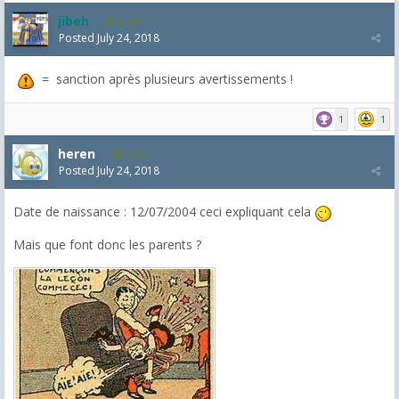
jibeh
5,469
Posted
July 24, 2018
= sanction après plusieurs avertissements !
1
1
heren
1,724
Posted
July 24, 2018
Date de naissance : 12/07/2004 ceci expliquant cela
Mais que font donc les parents ?