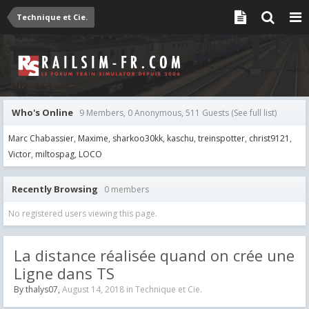
Technique et Cie.
Who's Online
9 Members, 0 Anonymous, 511 Guests
(See full list)
Marc Chabassier
Maxime
sharkoo30kk
kaschu
treinspotter
christ9121
Victor
miltospag
LOCO
Recently Browsing
0 members
No registered users viewing this page.
La distance réalisée quand on crée une
Ligne dans TS
By
thalys07
,
August 14, 2018
in
Technique et Cie.