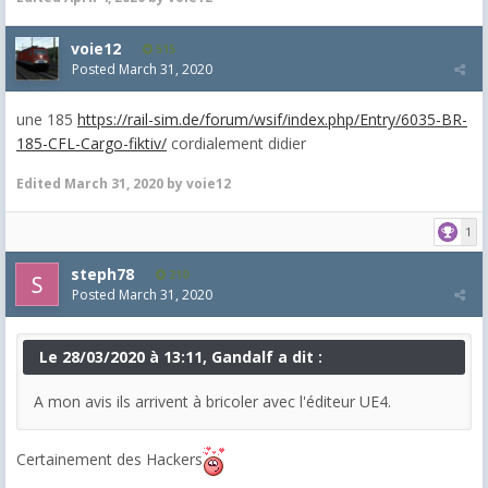
voie12
515
Posted
March 31, 2020
une 185
https://rail-sim.de/forum/wsif/index.php/Entry/6035-BR-
185-CFL-Cargo-fiktiv/
cordialement didier
Edited
March 31, 2020
by voie12
1
steph78
210
Posted
March 31, 2020
Le 28/03/2020 à 13:11, Gandalf a dit :
A mon avis ils arrivent à bricoler avec l'éditeur UE4.
Certainement des Hackers