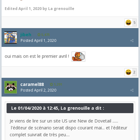
Edited
April 1, 2020
by La grenouille
5
jibeh
5,475
Posted
April 1, 2020
oui mais on est le premier avril !
2
caramel88
1,291
Posted
April 2, 2020
Le 01/04/2020 à 12:45, La grenouille a dit :
Je viens de lire sur un site US une New de Dovetail ......
l'éditeur de scénario serait dispo courant mai... et l'éditeur
complet suivrait de très peu....