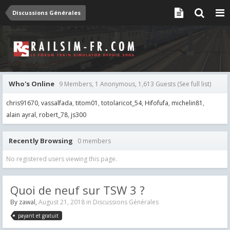
Discussions Générales
Who's Online
9 Members, 1 Anonymous, 1,613 Guests
(See full list)
chris91670
vassalfada
titom01
totolaricot_54
Hifofufa
michelin81
alain ayral
robert_78
js300
Recently Browsing
0 members
No registered users viewing this page.
Quoi de neuf sur TSW 3 ?
By
zawal
,
August 21, 2018
in
Discussions Générales
payant et gratuit