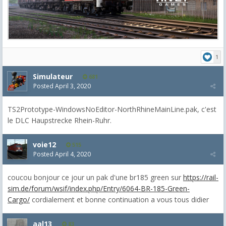
1
Simulateur
681
Posted
April 3, 2020
TS2Prototype-WindowsNoEditor-NorthRhineMainLine.pak, c'est
le DLC Haupstrecke Rhein-Ruhr.
voie12
515
Posted
April 4, 2020
coucou bonjour ce jour un pak d'une br185 green sur
https://rail-
sim.de/forum/wsif/index.php/Entry/6064-BR-185-Green-
Cargo/
cordialement et bonne continuation a vous tous didier
aal13
83