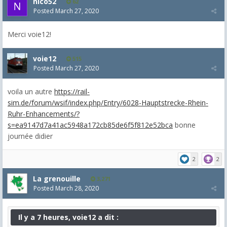
nico52
62
Posted
March 27, 2020
Merci voie12!
voie12
515
Posted
March 27, 2020
voila un autre
https://rail-
sim.de/forum/wsif/index.php/Entry/6028-Hauptstrecke-Rhein-
Ruhr-Enhancements/?
s=ea9147d7a41ac5948a172cb85de6f5f812e52bca
bonne
journée didier
2
2
La grenouille
3,271
Posted
March 28, 2020
Il y a 7 heures, voie12 a dit :