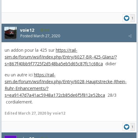
1
voie12
515
Posted
March 27, 2020
un addon pour la 425 sur
https://rail-
sim.de/forum/wsif/index.php/Entry/6027-BR-425-Glanz/?
s=867f40bb9f7725f2d548ba5eb5d65c87fc1c68ca
didier
eu un autre ici
https://rail-
sim.de/forum/wsif/index.php/Entry/6028-Hauptstrecke-Rhein-
Ruhr-Enhancements/?
s=ea9147d7a41ac5948a172cb85de6f5f812e52bca
28/3
cordialement.
Edited
March 27, 2020
by voie12
1