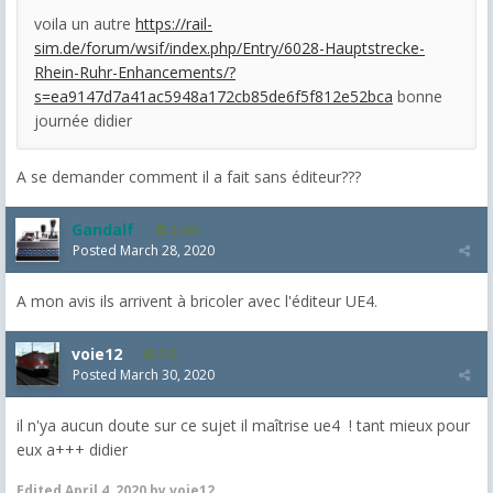
voila un autre
https://rail-
sim.de/forum/wsif/index.php/Entry/6028-Hauptstrecke-
Rhein-Ruhr-Enhancements/?
s=ea9147d7a41ac5948a172cb85de6f5f812e52bca
bonne
journée didier
A se demander comment il a fait sans éditeur???
Gandalf
2,463
Posted
March 28, 2020
A mon avis ils arrivent à bricoler avec l'éditeur UE4.
voie12
515
Posted
March 30, 2020
il n'ya aucun doute sur ce sujet il maîtrise ue4 ! tant mieux pour
eux a+++ didier
Edited
April 4, 2020
by voie12