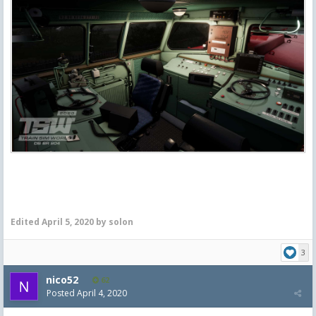
Edited
April 5, 2020
by solon
3
nico52
62
Posted
April 4, 2020