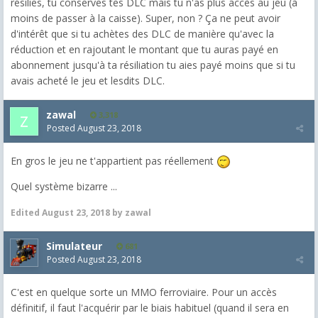
résilies, tu conserves tes DLC mais tu n'as plus accès au jeu (à
moins de passer à la caisse). Super, non ? Ça ne peut avoir
d'intérêt que si tu achètes des DLC de manière qu'avec la
réduction et en rajoutant le montant que tu auras payé en
abonnement jusqu'à ta résiliation tu aies payé moins que si tu
avais acheté le jeu et lesdits DLC.
zawal
3,318
Posted
August 23, 2018
En gros le jeu ne t'appartient pas réellement
Quel système bizarre ...
Edited
August 23, 2018
by zawal
Simulateur
681
Posted
August 23, 2018
C'est en quelque sorte un MMO ferroviaire. Pour un accès
définitif, il faut l'acquérir par le biais habituel (quand il sera en