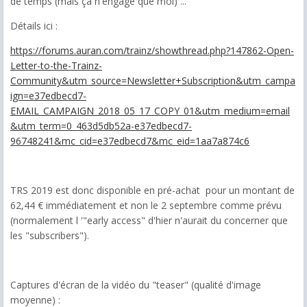
de temps (mais ça n'engage que moi) ...
Détails ici :
https://forums.auran.com/trainz/showthread.php?147862-Open-
Letter-to-the-Trainz-
Community&utm_source=Newsletter+Subscription&utm_campa
ign=e37edbecd7-
EMAIL_CAMPAIGN_2018_05_17_COPY_01&utm_medium=email
&utm_term=0_463d5db52a-e37edbecd7-
96748241&mc_cid=e37edbecd7&mc_eid=1aa7a874c6
TRS 2019 est donc disponible en pré-achat pour un montant de
62,44 € immédiatement et non le 2 septembre comme prévu
(normalement l '"early access" d'hier n'aurait du concerner que
les "subscribers").
Captures d'écran de la vidéo du "teaser" (qualité d'image
moyenne) :