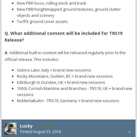
New PBR locos, rolling stock and track
New PBR/heightmapped ground textures, ground clutter
objects and scenery
TurfFX ground cover assets
Q. What additional content will be included for TRS19
Release?
A.
Additional built-in content will be released regularly prior to the
official release. This includes:
Sebino Lake, Italy + brand new sessions
Rocky Mountains, Golden, BC + brand new sessions
Edinburgh to Dundee, UK + brand new sessions
1930s Cornish Mainline and Branches - TRS19, UK + brand new
sessions
Niddertalbahn - TRS19, Germeny + brand new sessions
Lucky
1,330
Posted
August 23, 2018