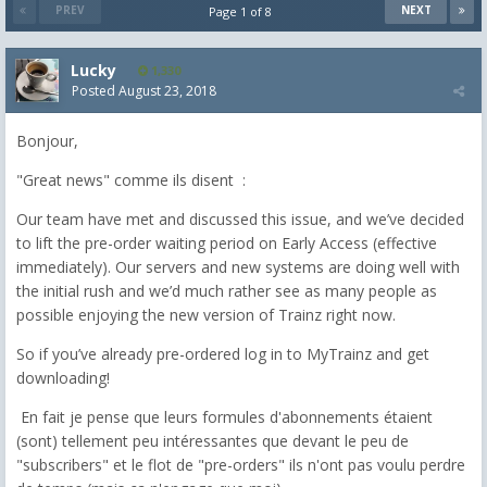
PREV
NEXT
Page 1 of 8
Lucky
1,330
Posted
August 23, 2018
Bonjour,
"Great news" comme ils disent :
Our team have met and discussed this issue, and we’ve decided
to lift the pre-order waiting period on Early Access (effective
immediately). Our servers and new systems are doing well with
the initial rush and we’d much rather see as many people as
possible enjoying the new version of Trainz right now.
So if you’ve already pre-ordered log in to MyTrainz and get
downloading!
En fait je pense que leurs formules d'abonnements étaient
(sont) tellement peu intéressantes que devant le peu de
"subscribers" et le flot de "pre-orders" ils n'ont pas voulu perdre