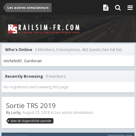
Les autres simulateurs
Who's Online
2 Members, 0 Anonymous, 463 Guests
(See full list)
michelin81
Gardorian
Recently Browsing
0 members
No registered users viewing this page.
Sortie TRS 2019
By
Lucky
,
August 23, 2018
in
Les autres simulateurs
date de disponibilité avancée