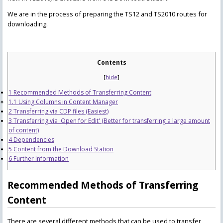
We are in the process of preparing the TS12 and TS2010 routes for
downloading.
Contents
[
hide
]
1
Recommended Methods of Transferring Content
1.1
Using Columns in Content Manager
2
Transferring via CDP files (Easiest)
3
Transferring via 'Open for Edit' (Better for transferring a large amount
of content)
4
Dependencies
5
Content from the Download Station
6
Further Information
Recommended Methods of Transferring
Content
There are several different methods that can be used to transfer