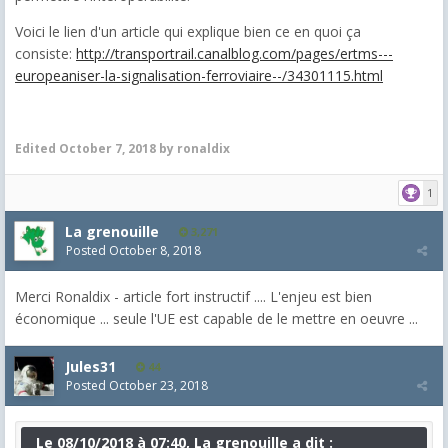
Voici le lien d'un article qui explique bien ce en quoi ça
consiste:
http://transportrail.canalblog.com/pages/ertms---
europeaniser-la-signalisation-ferroviaire--/34301115.html
Edited
October 7, 2018
by ronaldix
1
La grenouille
3,271
Posted
October 8, 2018
Merci Ronaldix - article fort instructif .... L'enjeu est bien
économique ... seule l'UE est capable de le mettre en oeuvre ...
Jules31
44
Posted
October 23, 2018
Le 08/10/2018 à 07:40, La grenouille a dit :