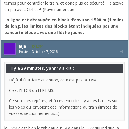
temps pour contrôler le train, et donc plus de sécurité. Il s'active
en jeu avec Ctrl et + (Pavé numérique).
L
a ligne est découpée en block d'environ 1 500 m (1 mile)
de long, les limites des blocks étant indiquées par une
pancarte bleue avec une flèche jaune.
jeje
1,304
Posted
October 7, 2018
il y a 29 minutes, yann13 a dit :
Déjà, il faut faire attention, ce n'est pas la TVM
C'est l'ETCS ou l'ERTMS.
Ce sont des repères, et à ces endroits il y a des balises sur
les voies qui envoient des informations au train (limites de
vitesse, sectionnements….)
la TVM c'est bien le tableau qu'il y a dans le TGV qui indique la