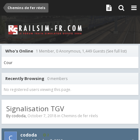
Chemins de fer réels
Who's Online
1 Member, 0 Anonymous, 1,449 Guests
(See full list)
Cour
Recently Browsing
0 members
No registered users viewing this page.
Signalisation TGV
By
cododa
,
October 7, 2018
in
Chemins de fer réels
cododa
2