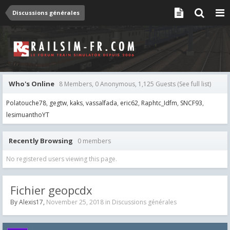
Discussions générales
Who's Online
8 Members, 0 Anonymous, 1,125 Guests
(See full list)
Polatouche78
gegtw
kaks
vassalfada
eric62
Raphtc_Idfm
SNCF93
lesimuanthoYT
Recently Browsing
0 members
No registered users viewing this page.
Fichier geopcdx
By
Alexis17
,
November 25, 2018
in
Discussions générales