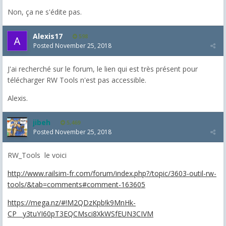
Non, ça ne s'édite pas.
Alexis17
598
Posted
November 25, 2018
J'ai recherché sur le forum, le lien qui est très présent pour
télécharger RW Tools n'est pas accessible.
Alexis.
jibeh
5,469
Posted
November 25, 2018
RW_Tools le voici
http://www.railsim-fr.com/forum/index.php?/topic/3603-outil-rw-
tools/&tab=comments#comment-163605
https://mega.nz/#!M2QDzKpb!k9MnHk-
CP__y3tuYI60pT3EQCMsci8XkWSfEUN3CIVM