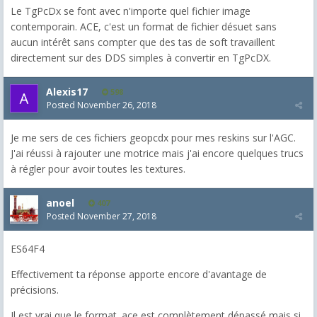
Le TgPcDx se font avec n'importe quel fichier image
contemporain. ACE, c'est un format de fichier désuet sans
aucun intérêt sans compter que des tas de soft travaillent
directement sur des DDS simples à convertir en TgPcDX.
Alexis17
598
Posted
November 26, 2018
Je me sers de ces fichiers geopcdx pour mes reskins sur l'AGC.
J'ai réussi à rajouter une motrice mais j'ai encore quelques trucs
à régler pour avoir toutes les textures.
anoel
407
Posted
November 27, 2018
ES64F4
Effectivement ta réponse apporte encore d'avantage de
précisions.
Il est vrai que le format .ace est complètement dépassé mais si