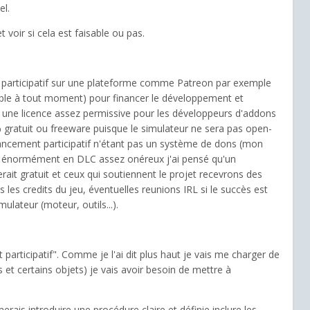
el.
voir si cela est faisable ou pas.
t participatif sur une plateforme comme Patreon par exemple
able à tout moment) pour financer le développement et
ec une licence assez permissive pour les développeurs d'addons
% gratuit ou freeware puisque le simulateur ne sera pas open-
nancement participatif n'étant pas un système de dons (mon
rge énormément en DLC assez onéreux j'ai pensé qu'un
ait gratuit et ceux qui soutiennent le projet recevrons des
es credits du jeu, éventuelles reunions IRL si le succès est
ulateur (moteur, outils...).
articipatif". Comme je l'ai dit plus haut je vais me charger de
et certains objets) je vais avoir besoin de mettre à
imerais introduire une procédure claire et définie inclure les