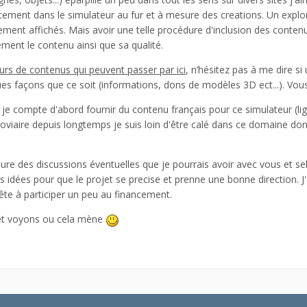
ement dans le simulateur au fur et à mesure des creations. Un explor
rement affichés. Mais avoir une telle procédure d'inclusion des cont
ent le contenu ainsi que sa qualité.
eurs de contenus qui peuvent passer par ici
, n’hésitez pas à me dire si 
ues façons que ce soit (informations, dons de modèles 3D ect...). Vo
 compte d'abord fournir du contenu français pour ce simulateur (ligne
erroviaire depuis longtemps je suis loin d'être calé dans ce domaine do
sure des discussions éventuelles que je pourrais avoir avec vous et sel
os idées pour que le projet se precise et prenne une bonne direction. J'a
te à participer un peu au financement.
 et voyons ou cela mène