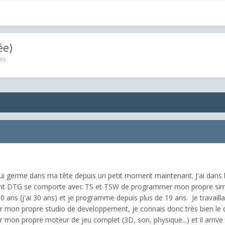
ée)
es
ui germe dans ma tête depuis un petit moment maintenant. J'ai dans l
ent DTG se comporte avec TS et TSW de programmer mon propre simula
 ans (j'ai 30 ans) et je programme depuis plus de 19 ans. Je travaill
reer mon propre studio de developpement, je connais donc très bien le
ur mon propre moteur de jeu complet (3D, son, physique...) et il arrive 