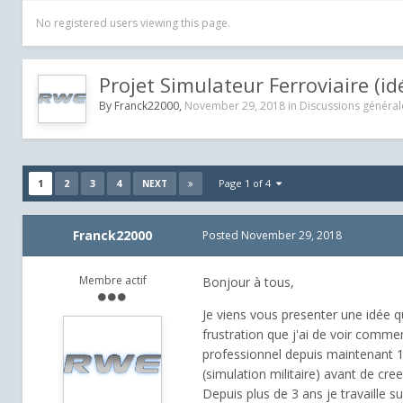
No registered users viewing this page.
Projet Simulateur Ferroviaire (id
By
Franck22000
,
November 29, 2018
in
Discussions général
1
2
3
4
Page 1 of 4
NEXT
Franck22000
Posted
November 29, 2018
Membre actif
Bonjour à tous,
Je viens vous presenter une idée q
frustration que j'ai de voir comm
professionnel depuis maintenant 10
(simulation militaire) avant de c
Depuis plus de 3 ans je travaille s