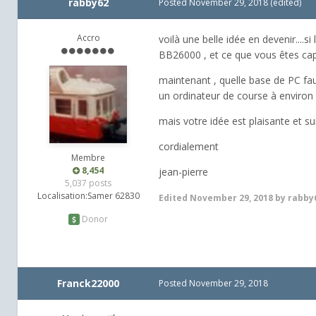
rabby62
Posted
November 29, 2018
(edited)
Accro
voilà une belle idée en devenir....si
BB26000 , et ce que vous êtes cap
maintenant , quelle base de PC fau
un ordinateur de course à environ 
mais votre idée est plaisante et surt
cordialement
Membre
8,454
jean-pierre
5,037 posts
Localisation:
Samer 62830
Edited
November 29, 2018
by rabby
Donor
Franck22000
Posted
November 29, 2018