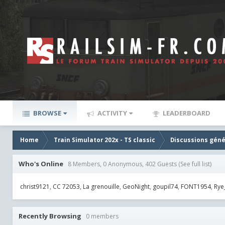
BROWSE
ACTIVITY
LEADERBOARD
Home
Train Simulator 202x - TS classic
Discussions géné
Who's Online
8 Members, 0 Anonymous, 402 Guests
(See full list)
christ9121
CC 72053
La grenouille
GeoNight
goupil74
FONT1954
Rye
Recently Browsing
0 members