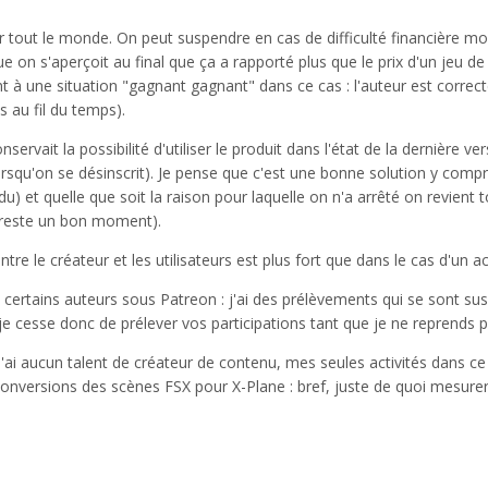
ur tout le monde. On peut suspendre en cas de difficulté financière
 on s'aperçoit au final que ça a rapporté plus que le prix d'un jeu de 
nt à une situation "gagnant gagnant" dans ce cas : l'auteur est correc
s au fil du temps).
vait la possibilité d'utiliser le produit dans l'état de la dernière ver
squ'on se désinscrit). Je pense que c'est une bonne solution y compri
u) et quelle que soit la raison pour laquelle on n'a arrêté on revient t
n reste un bon moment).
ntre le créateur et les utilisateurs est plus fort que dans le cas d'un 
 de certains auteurs sous Patreon : j'ai des prélèvements qui se sont s
cesse donc de prélever vos participations tant que je ne reprends p
'ai aucun talent de créateur de contenu, mes seules activités dans ce
conversions des scènes FSX pour X-Plane : bref, juste de quoi mesurer 