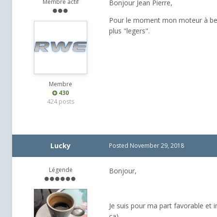
Membre actif
Bonjour Jean Pierre,
Pour le moment mon moteur à besoi
plus "legers".
Membre
430
424 posts
Lucky
Posted
November 29, 2018
Légende
Bonjour,
Je suis pour ma part favorable et i
ça).