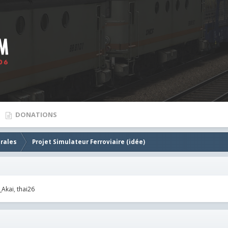
DONATIONS
rales
Projet Simulateur Ferroviaire (idée)
_Akai
thai26