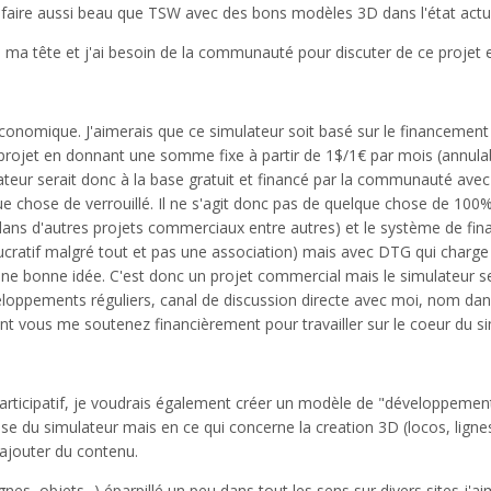
de faire aussi beau que TSW avec des bons modèles 3D dans l'état actu
 ma tête et j'ai besoin de la communauté pour discuter de ce projet et 
onomique. J'aimerais que ce simulateur soit basé sur le financemen
e projet en donnant une somme fixe à partir de 1$/1€ par mois (annul
lateur serait donc à la base gratuit et financé par la communauté av
ue chose de verrouillé. Il ne s'agit donc pas de quelque chose de 100
dans d'autres projets commerciaux entre autres) et le système de fi
 lucratif malgré tout et pas une association) mais avec DTG qui cha
ne bonne idée. C'est donc un projet commercial mais le simulateur ser
loppements réguliers, canal de discussion directe avec moi, nom dans l
ment vous me soutenez financièrement pour travailler sur le coeur du sim
ticipatif, je voudrais également créer un modèle de "développement p
 du simulateur mais en ce qui concerne la creation 3D (locos, lignes 
ajouter du contenu.
ignes, objets...) éparpillé un peu dans tout les sens sur divers sites j'a