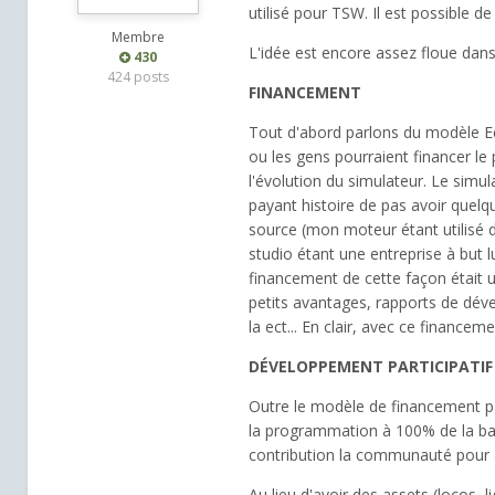
utilisé pour TSW. Il est possible 
Membre
L'idée est encore assez floue dans
430
424 posts
FINANCEMENT
Tout d'abord parlons du modèle Ec
ou les gens pourraient financer l
l'évolution du simulateur. Le simu
payant histoire de pas avoir quelq
source (mon moteur étant utilisé 
studio étant une entreprise à but
financement de cette façon était u
petits avantages, rapports de déve
la ect... En clair, avec ce finance
DÉVELOPPEMENT PARTICIPATIF
Outre le modèle de financement par
la programmation à 100% de la base
contribution la communauté pour 
Au lieu d'avoir des assets (locos, l