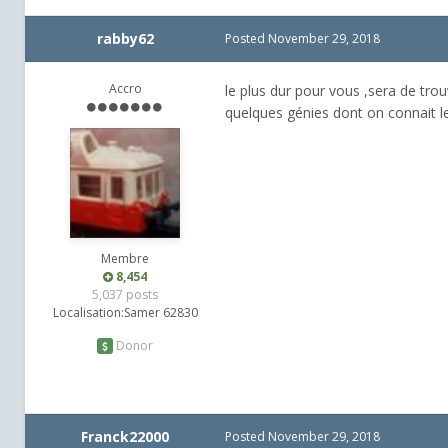
rabby62
Posted
November 29, 2018
Accro
le plus dur pour vous ,sera de trouv
quelques génies dont on connait 
Membre
8,454
5,037 posts
Localisation:
Samer 62830
Donor
Franck22000
Posted
November 29, 2018