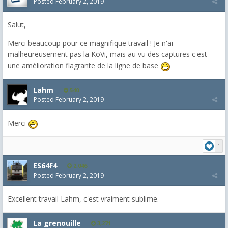
Posted
February 2, 2019
Salut,
Merci beaucoup pour ce magnifique travail ! Je n'ai
malheureusement pas la KoVi, mais au vu des captures c'est
une amélioration flagrante de la ligne de base
Lahm
540
Posted
February 2, 2019
Merci
1
ES64F4
2,046
Posted
February 2, 2019
Excellent travail Lahm, c'est vraiment sublime.
La grenouille
3,271