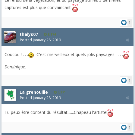
Le rendu de la végétation, et du paysage sur les 3 dernières
captures est plus que convaincant
1
thalys07
8,174
Posted
January 28, 2019
Coucou ! . . .
C'est merveilleux et quels jolis paysages ! . . .
Dominique.
1
La grenouille
3,271
Posted
January 28, 2019
Tu peux être content du résultat.......Chapeau l'artiste!
1