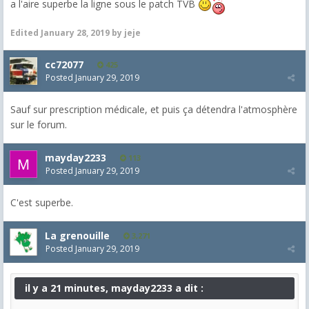
a l'aire superbe la ligne sous le patch TVB
Edited
January 28, 2019
by jeje
cc72077
425
Posted
January 29, 2019
Sauf sur prescription médicale, et puis ça détendra l'atmosphère
sur le forum.
mayday2233
113
Posted
January 29, 2019
C'est superbe.
La grenouille
3,271
Posted
January 29, 2019
il y a 21 minutes, mayday2233 a dit :