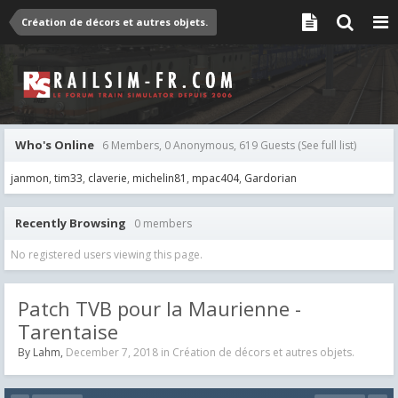
Création de décors et autres objets.
Who's Online
6 Members, 0 Anonymous, 619 Guests
(See full list)
janmon
tim33
claverie
michelin81
mpac404
Gardorian
Recently Browsing
0 members
No registered users viewing this page.
Patch TVB pour la Maurienne -
Tarentaise
By
Lahm
,
December 7, 2018
in
Création de décors et autres objets.