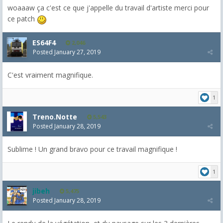
woaaaw ça c'est ce que j'appelle du travail d'artiste merci pour
ce patch
ES64F4
2,046
Posted
January 27, 2019
C'est vraiment magnifique.
1
Treno.Notte
5,543
Posted
January 28, 2019
Sublime ! Un grand bravo pour ce travail magnifique !
1
jibeh
5,475
Posted
January 28, 2019