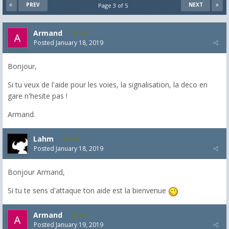
PREV
NEXT
Page 3 of 5
Armand
564
Posted
January 18, 2019
Bonjour,
Si tu veux de l'aide pour les voies, la signalisation, la deco en
gare n'hesite pas !
Armand.
Lahm
540
Posted
January 18, 2019
Bonjour Armand,
Si tu te sens d'attaque ton aide est la bienvenue
Armand
564
Posted
January 19, 2019