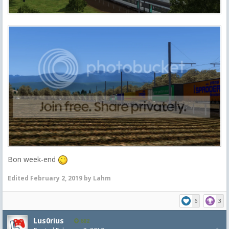
Bon week-end
Edited
February 2, 2019
by Lahm
6
3
Lus0rius
682