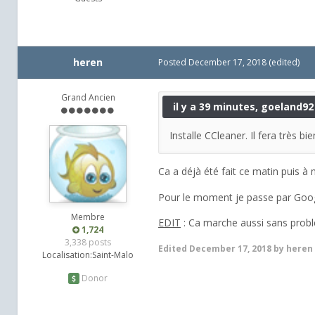
heren
Posted
December 17, 2018
(edited)
Grand Ancien
il y a 39 minutes, goeland92 
Installe CCleaner. Il fera très bie
Ca a déjà été fait ce matin puis 
Pour le moment je passe par Google
Membre
EDIT
: Ca marche aussi sans probl
1,724
3,338 posts
Edited
December 17, 2018
by heren
Localisation:
Saint-Malo
Donor