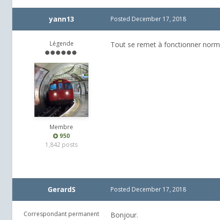
yann13
Posted
December 17, 2018
Légende
Tout se remet à fonctionner normal
Membre
950
1,842 posts
GerardS
Posted
December 17, 2018
Correspondant permanent
Bonjour.