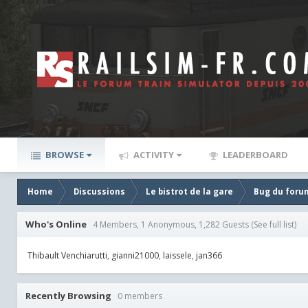
BROWSE
ACTIVITY
LEADERBOARD
Home
Discussions
Le bistrot de la gare
Bug du foru
Who's Online
4 Members, 1 Anonymous, 1,282 Guests
(See full list)
Thibault Venchiarutti
gianni21000
laissele
jan366
Recently Browsing
0 members