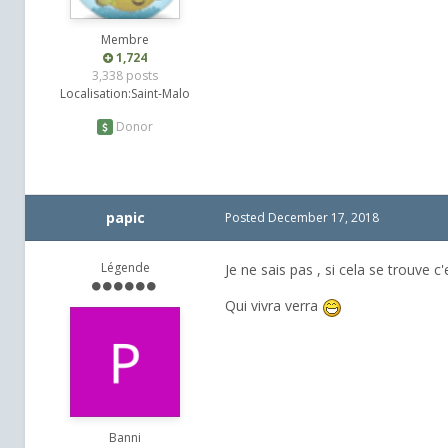
Membre
1,724
3,338 posts
Localisation:
Saint-Malo
Donor
papic
Posted
December 17, 2018
Légende
Je ne sais pas , si cela se trouve c
Qui vivra verra
Banni