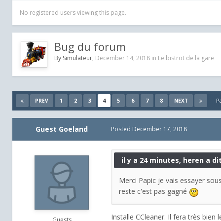
No registered users viewing this page.
Bug du forum
By
Simulateur
,
December 14, 2018
in
Le bistrot de la gare
1
2
3
4
5
6
7
8
P
PREV
NEXT
Guest Goeland
Posted
December 17, 2018
il y a 24 minutes, heren a dit
Merci Papic je vais essayer sous
reste c'est pas gagné
Installe CCleaner. Il fera très bien 
Guests