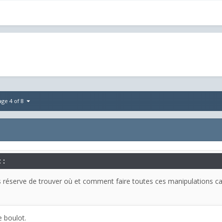
age 4 of 8
 :
 réserve de trouver où et comment faire toutes ces manipulations car l
le boulot.