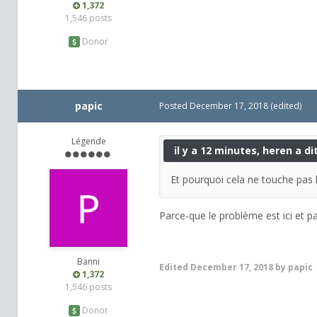
1,372
1,546 posts
Donor
papic
Posted
December 17, 2018
(edited)
Légende
il y a 12 minutes, heren a dit
Et pourquoi cela ne touche pas 
Parce-que le problème est ici et pas
Banni
Edited
December 17, 2018
by papic
1,372
1,546 posts
Donor