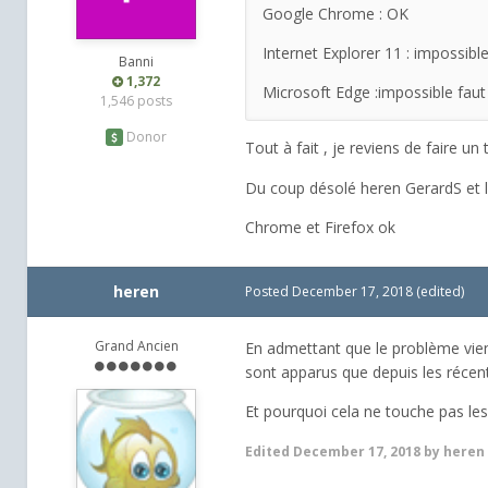
Google Chrome : OK
Internet Explorer 11 : impossi
Banni
1,372
Microsoft Edge :impossible fa
1,546 posts
Donor
Tout à fait , je reviens de faire u
Du coup désolé heren GerardS et la
Chrome et Firefox ok
heren
Posted
December 17, 2018
(edited)
Grand Ancien
En admettant que le problème vien
sont apparus que depuis les réce
Et pourquoi cela ne touche pas le
Edited
December 17, 2018
by heren