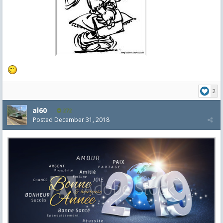
2
al60
272
Posted
December 31, 2018