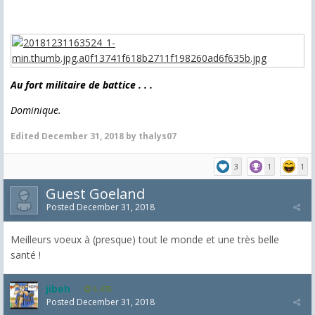
Au fort militaire de battice . . .
Dominique.
Edited
December 31, 2018
by thalys07
3
1
1
Guest Goeland
Posted
December 31, 2018
Meilleurs voeux à (presque) tout le monde et une très belle
santé !
jibeh
5,475
Posted
December 31, 2018