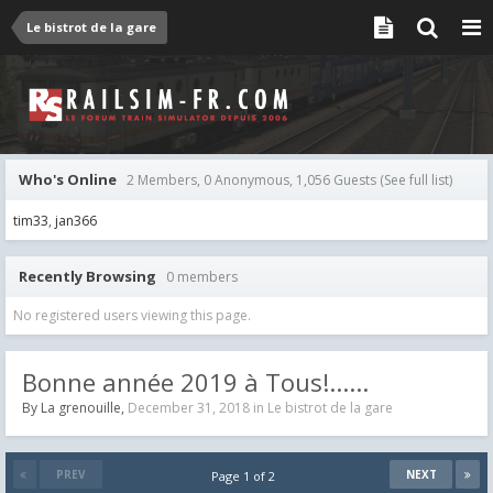
Le bistrot de la gare
Who's Online
2 Members, 0 Anonymous, 1,056 Guests
(See full list)
tim33
jan366
Recently Browsing
0 members
No registered users viewing this page.
Bonne année 2019 à Tous!......
By
La grenouille
,
December 31, 2018
in
Le bistrot de la gare
PREV
NEXT
Page 1 of 2