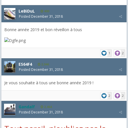
LeBiDuL
400
Posted
December 31, 2018
Bonne année 2019 et bon réveillon à tous
1
2
ES64F4
2,046
Posted
December 31, 2018
Je vous souhaite à tous une bonne année 2019 !
2
2
Gandalf
2,464
Posted
December 31, 2018