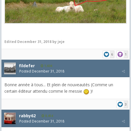
Edited
December 31, 2018
by jeje
6
1
fildefer
1,604
Posted
December 31, 2018
Bonne année à tous... Et plein de nouveautés (Comme un
certain éditeur attendu comme le messie
)!
3
rabby62
8,454
Posted
December 31, 2018