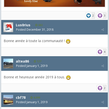
2
3
Lus0rius
682
Posted
December 31, 2018
Bonne année à toute la communauté !
4
altea86
127
Posted
January 1, 2019
Bonne et heureuse année 2019 à tous.
2
cbf78
4,099
Posted
January 1, 2019