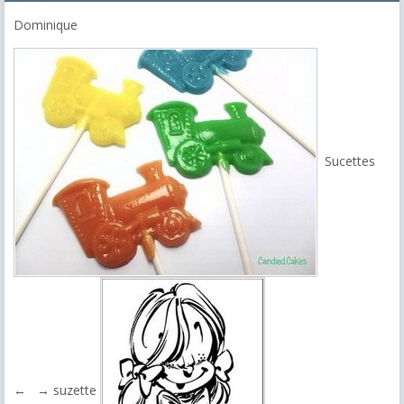
Dominique
Sucettes
← → suzette