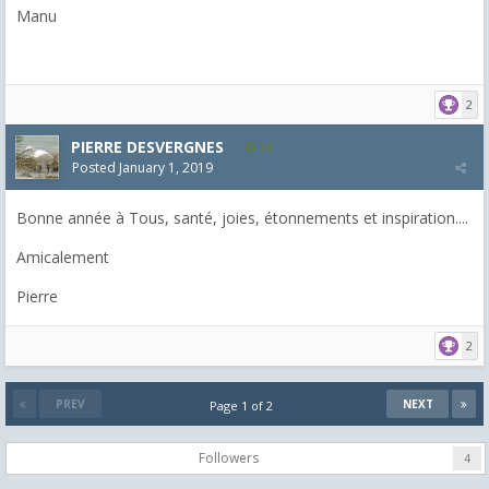
Manu
2
PIERRE DESVERGNES
14
Posted
January 1, 2019
Bonne année à Tous, santé, joies, étonnements et inspiration....
Amicalement
Pierre
2
PREV
NEXT
Page 1 of 2
Followers
4