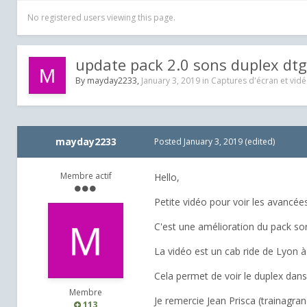
No registered users viewing this page.
update pack 2.0 sons duplex dtg
By
mayday2233
,
January 3, 2019
in
Captures d'écran et vid
mayday2233
Posted
January 3, 2019
(edited)
Membre actif
Hello,
Petite vidéo pour voir les avancée
C'est une amélioration du pack sort
La vidéo est un cab ride de Lyon à 
Cela permet de voir le duplex dans
Membre
Je remercie Jean Prisca (trainagran
113