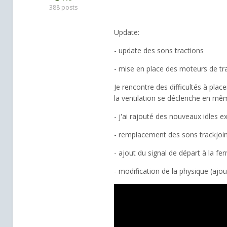
388 posts
Update:
- update des sons tractions
- mise en place des moteurs de trac
Je rencontre des difficultés à pla
la ventilation se déclenche en mê
- j'ai rajouté des nouveaux idles e
- remplacement des sons trackjoin
- ajout du signal de départ à la fe
- modification de la physique (ajo