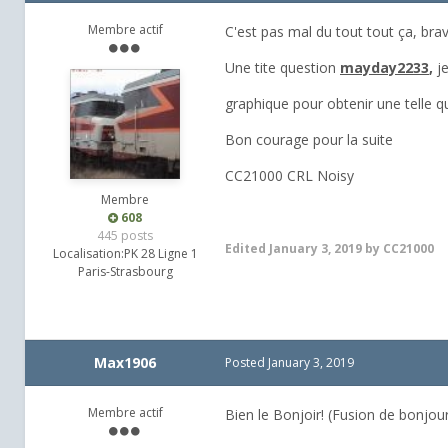
Membre actif
C'est pas mal du tout tout ça, bravo
Une tite question
mayday2233
,
j
graphique pour obtenir une telle q
Bon courage pour la suite
CC21000 CRL Noisy
Membre
608
445 posts
Edited
January 3, 2019
by CC21000
Localisation:
PK 28 Ligne 1
Paris-Strasbourg
Max1906
Posted
January 3, 2019
Membre actif
Bien le Bonjoir! (Fusion de bonjou