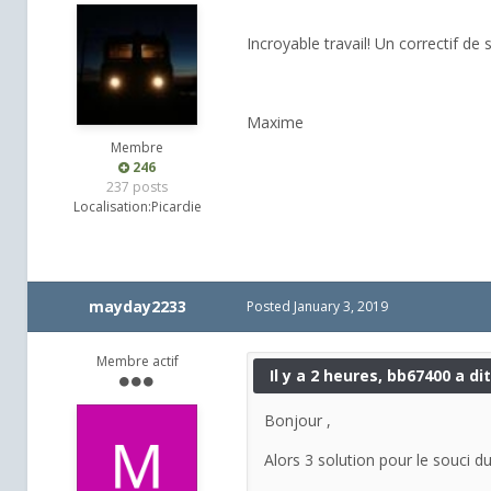
Incroyable travail! Un correctif de 
Maxime
Membre
246
237 posts
Localisation:
Picardie
mayday2233
Posted
January 3, 2019
Membre actif
Il y a 2 heures, bb67400 a dit
Bonjour ,
Alors 3 solution pour le souci d