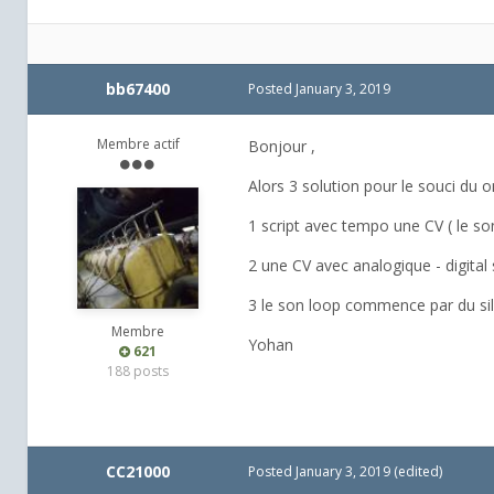
bb67400
Posted
January 3, 2019
Membre actif
Bonjour ,
Alors 3 solution pour le souci du 
1 script avec tempo une CV ( le so
2 une CV avec analogique - digital 
3 le son loop commence par du s
Membre
Yohan
621
188 posts
CC21000
Posted
January 3, 2019
(edited)