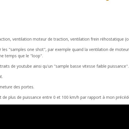
tion, ventilation moteur de traction, ventilation frein réhostatique (o
cer les "samples one shot", par exemple quand la ventilation de mote
me temps que le "loop".
xtraits de youtube ainsi qu'un "sample basse vitesse faible puissance".
t.
rmeture des portes.
ut de plus de puissance entre 0 et 100 km/h par rapport à mon précéde