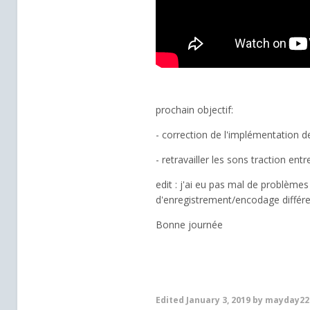
prochain objectif:
- correction de l'implémentation de
- retravailler les sons traction ent
edit : j'ai eu pas mal de problèmes 
d'enregistrement/encodage différent
Bonne journée
Edited
January 3, 2019
by mayday22