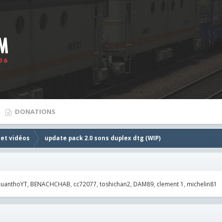
DONATIONS
 et vidéos
update pack 2.0 sons duplex dtg (WIP)
muanthoYT
BENACHCHAB
cc72077
toshichan2
DAM89
clement 1
michelin81