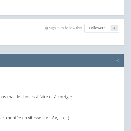
Sign in to follow this
Followers
4
 pas mal de choses à faire et à corriger.
e, montée en vitesse sur LGV, etc...)