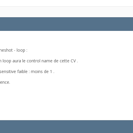
oneshot - loop :
n loop aura le control name de cette CV .
sensitive faible : moins de 1 .
ilence.