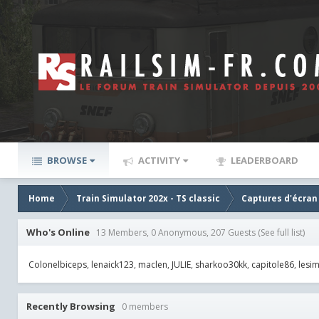
BROWSE
ACTIVITY
LEADERBOARD
Home
Train Simulator 202x - TS classic
Captures d'écran
Who's Online
13 Members, 0 Anonymous, 207 Guests
(See full list)
Colonelbiceps
lenaick123
maclen
JULIE
sharkoo30kk
capitole86
lesi
Recently Browsing
0 members