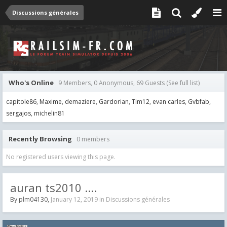
Discussions générales
Who's Online
9 Members, 0 Anonymous, 69 Guests
(See full list)
capitole86
Maxime
demaziere
Gardorian
Tim12
evan carles
Gvbfab
sergajos
michelin81
Recently Browsing
0 members
No registered users viewing this page.
auran ts2010 ....
By
plm04130
,
January 12, 2019
in
Discussions générales