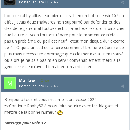
Posted
January 11, 2022
bonjour rabby allias jean pierre c'est bien un bobo de win10 ! en
effet j'avais deux malwares non supprimé par defender et des
clés de registre mal foutues ect ... j'ai acheté restoro moins cher
que l'autre et voila tout est réparé pour le moment ce n'était
pas un problème du pc il est neuf ! c'est mon disque dur externe
de 4 TO qui a un ssd qui a foiré sûrement ! bref une dépense de
plus mais nécessaire dommage que ccleaner n'avait rien trouvé
ou alors je ne sais pas m'en servir convenablement merci a ta
gentillesse de m'avoir bien aider ton ami didier
Maclaw
125
Posted
January 17, 2022
Bonjour à tous et tous mes meilleurs vœux 2022
=>Continue Rabby62 à nous faire sourire avec tes blagues et
mettre de la bonne humeur
Message pour voie 12