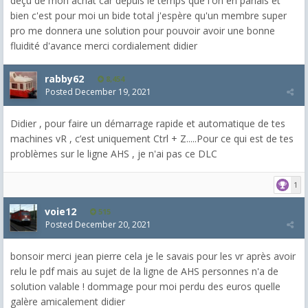
déçu de mon achat car depuis le temps que l'on en parlais et
bien c'est pour moi un bide total j'espère qu'un membre super
pro me donnera une solution pour pouvoir avoir une bonne
fluidité d'avance merci cordialement didier
rabby62
8,454
Posted
December 19, 2021
Didier , pour faire un démarrage rapide et automatique de tes
machines vR , c’est uniquement Ctrl + Z.....Pour ce qui est de tes
problèmes sur le ligne AHS , je n'ai pas ce DLC
1
voie12
515
Posted
December 20, 2021
bonsoir merci jean pierre cela je le savais pour les vr après avoir
relu le pdf mais au sujet de la ligne de AHS personnes n'a de
solution valable ! dommage pour moi perdu des euros quelle
galère amicalement didier