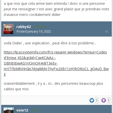
a que moi que cela arrive bien entendu ! donc si une personne
peut me renseigner c'est avec grand plaisir que je prendrais note
d'avance merci cordialement didier
rabby62
8,454
Posted
January 10, 2022
voilà Didier , une explication , peut-être à ton problème...
https://lp.pcsystemfix.com/fr/s-reparer-windows/?erreur=Codes
d'Erreur 432&gclid=CjwKCAiAz--
OBhBIEiwAG1rIOmOK4v8T3eEv-
mYTFbMBJHrGki7djJq88jhrThyFjv2XB11zHYlrDRoCL_gQAvD_Bw
E
vraisemblablement , il y a , ici , des personnes beaucoup plus
calées que moi
1
1
voie12
515