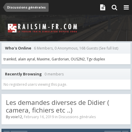
Discussions générales
Who's Online
6 Members, 0 Anonymous, 168 Guests
(See full list)
trainkid
alain ayral
Maxime
Gardorian
OUS2N2
Tgv duplex
Recently Browsing
0 members
No registered users viewing this page.
Les demandes diverses de Didier (
camera, fichiers etc ..)
By
voie12
,
February 16, 2019
in
Discussions générales