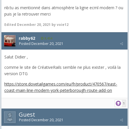
nb:tu as mentionné dans atmosphère la ligne ecml modern ? ou
puis je la retrouver merci
Edited
December 20, 2021
by voie12
rabby62
8,454
Posted
December 20, 2021
Salut Didier ,
comme le site de CréativeRails semble ne plus exister , voilà la
version DTG
https://store.dovetailgames.com/eu/fr/product/470567/east-
coast-main-line-modern-york-peterborough-route-add-on
1
Guest
Posted
December 20, 2021