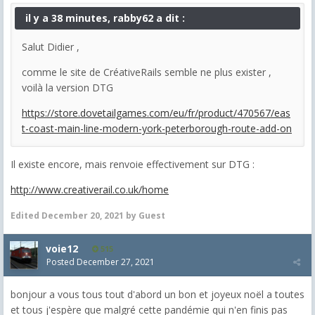
il y a 38 minutes, rabby62 a dit :
Salut Didier ,
comme le site de CréativeRails semble ne plus exister ,
voilà la version DTG
https://store.dovetailgames.com/eu/fr/product/470567/eas
t-coast-main-line-modern-york-peterborough-route-add-on
Il existe encore, mais renvoie effectivement sur DTG :
http://www.creativerail.co.uk/home
Edited
December 20, 2021
by Guest
voie12
515
Posted
December 27, 2021
bonjour a vous tous tout d'abord un bon et joyeux noël a toutes
et tous j'espère que malgré cette pandémie qui n'en finis pas