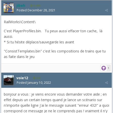
jibeh
5,469
Posted
December 28, 2021
RailWorks\Content\
C'est PlayerProfiles.bin. Tu peux aussi effacer ton cache, là
aussi.
* Si tu hésite déplace/sauvegarde les avant
"ConsistTemplates.bin" c'est les compositions de trains que tu
as faite dans le jeu
1
voie12
515
Posted
January 10, 2022
bonjour a vous : je viens encore vous demander votre aide ; en
effet depuis un certain temps quand je lance un scénario sur
n'importe quelle ligne j'ai le message suivant "erreur 432!" a quoi
correspond ce message je ne le comprends pas ! vraiment il n'y