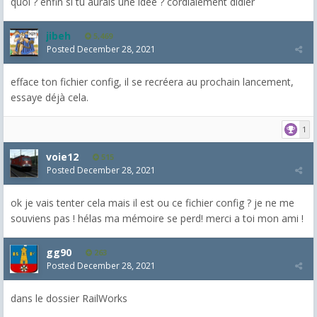
quoi ? enfin si tu aurais une idée ? cordialement didier
jibeh
5,469
Posted
December 28, 2021
efface ton fichier config, il se recréera au prochain lancement,
essaye déjà cela.
1
voie12
515
Posted
December 28, 2021
ok je vais tenter cela mais il est ou ce fichier config ? je ne me
souviens pas ! hélas ma mémoire se perd! merci a toi mon ami !
gg90
263
Posted
December 28, 2021
dans le dossier RailWorks