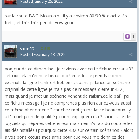
Posted
January 25, 2022
sur la route B&O Mountain , il y a environ 80/90 % d'activités
fret , et très très peu de voyageurs....
1
voie12
515
Posted
February 13, 2022
bonjour de ce dimanche ; je reviens avec cette fichue erreur 432
! et oui cela m'ennuie beaucoup ! en effet je prends comme
exemple la ligne frankfort koblenz , quand je lance un scénario
original de cette ligne je n'ais pas de message d'erreur 432 ,
mais quand je met un scénario venant de railsim.de la paf ! j'ai
ce fichu message ! je ne comprends plus rien auriez-vous aussi
ce même phénomène ? car chez moi ça me lasse beaucoup ! y
a t'il quelqu'un de qualifié pour m'expliquer cela ? j'ai installé des
logiciels qui répares cette erreur mais rien n'y fais du coup je les
ais désinstallés ! pourquoi cette 432 sur certain scénarios ? alors
a vos bons cœurs mes amis pour que vous me donniez des