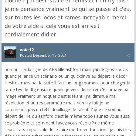
cloche ? j'ai désinstallé et remis et rien n'y fais !
je me demande vraiment ce qui se passe et c'est
sur toutes les locos et rames incroyable merci
de votre aide si cela vous est arrivé !
cordialement didier
voie12
515
Posted
December 19, 2021
bonjour j'ai la ligne de AHS lille ashford mais j'ai de gros soucis
quand je lance un scénario ou un quickdrive au départ le décor
c'est ok mais par la suite il faut un long moment pour charger la
rame tgv de dtg ensuite quand je veut démarrer c'est image par
image vraiment un hoquet c'est idéfiant ! j'ai diminué ma
résolution et autres paramètre mais rien n'y fait je ne
comprends pas un tel bidouilliage de ralenti ? que ce soit au
départ de lille ou ashford c'est le même topo ! auriez-vous aussi
ce problème et comment l'avez vous résolu ? de même
l'eurostars impossible de le faire mettre en fonction ! je suis très