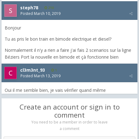
steph78
210
Posted
March 10, 2019
Bonjour
Tu as pris le bon train en bimode electrique et diesel?
Normalement il n'y a rien a faire j'ai fais 2 scenarios sur la ligne
Béziers Port la nouvelle en bimode et çà fonctionne bien
cl3m3nt_93
1
Posted
March 13, 2019
Oui il me semble bien, je vais vérifier quand même
Create an account or sign in to
comment
You need to be a member in order to leave
a comment