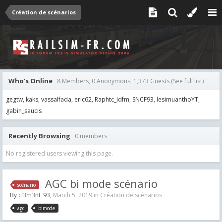
Création de scénarios
Who's Online
8 Members, 0 Anonymous, 1,373 Guests
(See full list)
gegtw
kaks
vassalfada
eric62
Raphtc_Idfm
SNCF93
lesimuanthoYT
gabin_saucis
Recently Browsing
0 members
No registered users viewing this page.
AGC bi mode scénario
scénario
By
cl3m3nt_93
,
March 5, 2019
in
Création de scénarios
agc
bimode