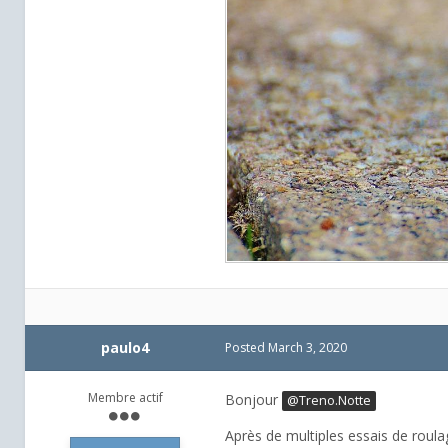
paulo4
Posted
March 3, 2020
Membre actif
Bonjour
@Treno.Notte
Après de multiples essais de roula