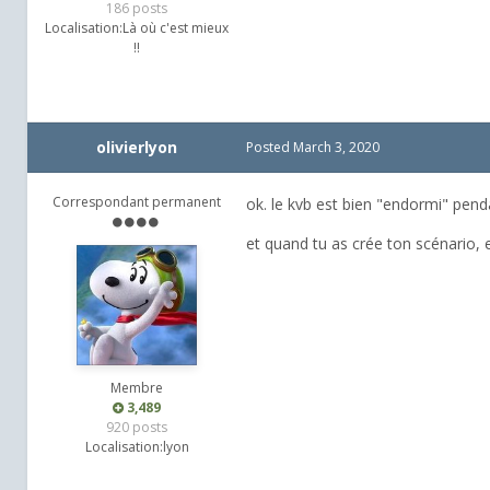
186 posts
Localisation:
Là où c'est mieux
!!
olivierlyon
Posted
March 3, 2020
Correspondant permanent
ok. le kvb est bien "endormi" penda
et quand tu as crée ton scénario, 
Membre
3,489
920 posts
Localisation:
lyon