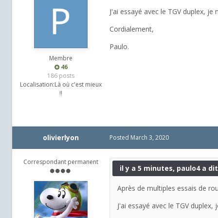
J'ai essayé avec le TGV duplex, je n
Cordialement,
Paulo.
Membre
46
186 posts
Localisation:
Là où c'est mieux
!!
olivierlyon
Posted
March 3, 2020
Correspondant permanent
il y a 5 minutes, paulo4 a dit
Après de multiples essais de rou
J'ai essayé avec le TGV duplex, je