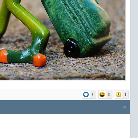
3
3
1
..