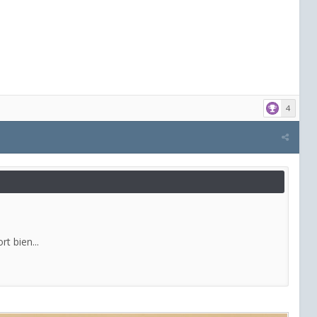
4
rt bien...