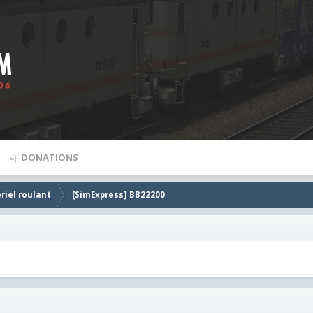
DONATIONS
riel roulant
[SimExpress] BB22200