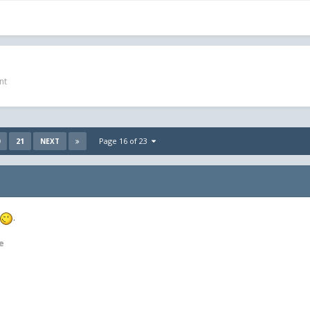
nt
21
Page 16 of 23
NEXT
.
e