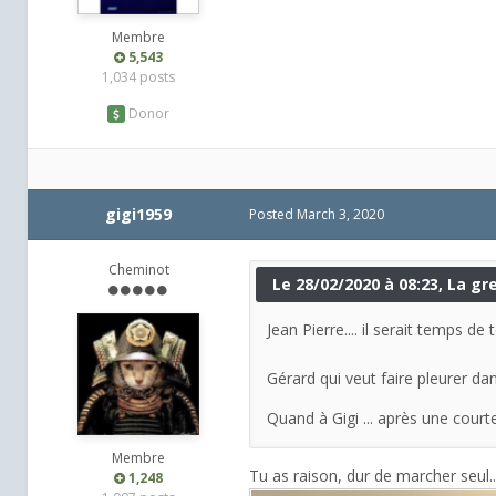
Membre
5,543
1,034 posts
Donor
gigi1959
Posted
March 3, 2020
Cheminot
Le 28/02/2020 à 08:23, La gre
Jean Pierre.... il serait temps de 
Gérard qui veut faire pleurer dans
Quand à Gigi ... après une courte
Membre
Tu as raison, dur de marcher seul.
1,248