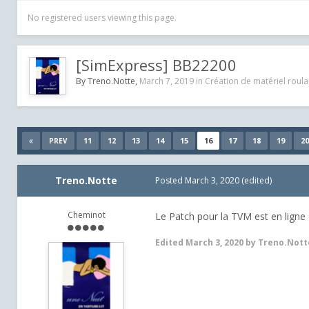
No registered users viewing this page.
[SimExpress] BB22200
By
Treno.Notte
,
March 7, 2019
in
Création de matériel roula
11
12
13
14
15
16
17
18
19
20
PREV
Treno.Notte
Posted
March 3, 2020
(edited)
Cheminot
Le Patch pour la TVM est en ligne
Edited
March 3, 2020
by Treno.Nott