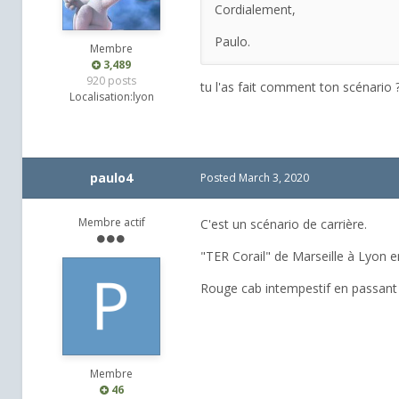
Cordialement,
Paulo.
Membre
3,489
920 posts
tu l'as fait comment ton scénario 
Localisation:
lyon
paulo4
Posted
March 3, 2020
Membre actif
C'est un scénario de carrière.
"TER Corail" de Marseille à Lyon e
Rouge cab intempestif en passant 
Membre
46