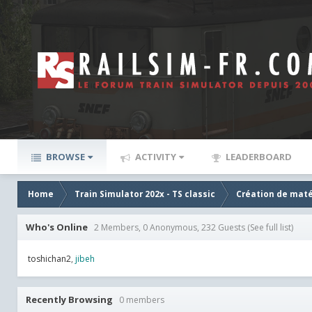
BROWSE
ACTIVITY
LEADERBOARD
Home
Train Simulator 202x - TS classic
Création de maté
Who's Online
2 Members, 0 Anonymous, 232 Guests
(See full list)
toshichan2
jibeh
Recently Browsing
0 members